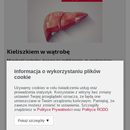
Kieliszkiem w wątrobę
Marskość wątroby, inaczej jej zwłóknienie, to postępujący
proces niszczenia wątroby, związany z włóknieniem miąższu.
Informacja o wykorzystaniu plików
Uszkodzenie wątroby można powstrzymać lub...
cookie
Używamy cookies w celu świadczenia usług oraz
Układ pokarmowy
prowadzenia statystyk. Korzystanie z witryny bez zmiany
ustawień Twojej przeglądarki oznacza, że będą one
umieszczane w Twoim urządzeniu końcowym. Pamiętaj, że
zawsze możesz zmienić te ustawienia. Szczegóły
znajdziesz w
Polityce Prywatności
oraz
Polityce RODO
.
▼
Pokaż szczegóły