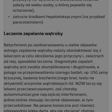
zależy od wieku osoby, u której pojawiło się
schorzenie),
zatrucie środkami hepatotoksycznymi (na przykład
paracetamolem).
Leczenie zapalenia wątroby
Natychmiast po zaobserwowaniu u siebie objawów
ostrego zapalenia wątroby należy skontaktować się z
lekarzem w celu określenia jego przyczyny i, zależnych
od niej, sposobów leczenia. Diagnostyka zapaleń
wątroby jest zwykle skomplikowana i długotrwała, a
polega na przeprowadzeniu szeregu badań, np. USG jamy
brzusznej, badania biochemicznego krwi, testu na
aktywność enzymów wątrobowych itd. WZW leczy się
lekami przeciwwirusowymi, zaś choroby
autoimmunizacyjne najczęściej interferonami,
jednocześnie stosując leczenie objawowe, w tym
przeciwbólowe. Na pewno konieczna jest również
odpowiednio lekka dieta, aby nie obciążać zbytnio