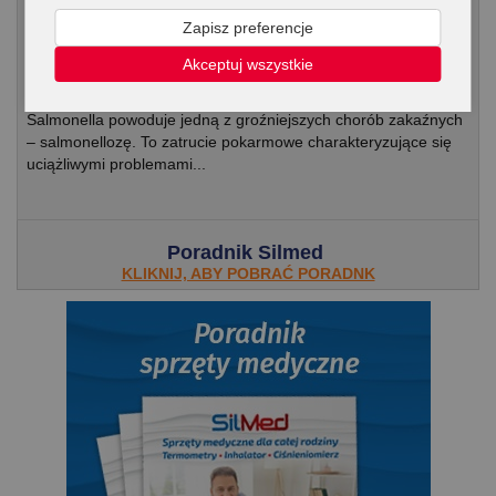
Zapisz preferencje
Zatrucie salmonellą – jak go uniknąć i co
Akceptuj wszystkie
robić, gdy się już zachoruje?
Salmonella powoduje jedną z groźniejszych chorób zakaźnych
– salmonellozę. To zatrucie pokarmowe charakteryzujące się
uciążliwymi problemami...
Poradnik Silmed
KLIKNIJ, ABY POBRAĆ PORADNK