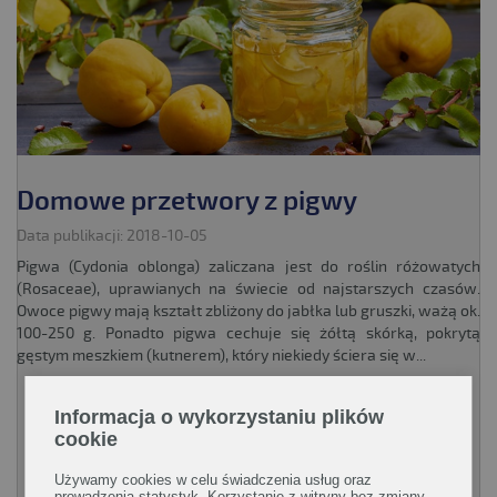
Domowe przetwory z pigwy
Data publikacji: 2018-10-05
Pigwa (Cydonia oblonga) zaliczana jest do roślin różowatych
(Rosaceae), uprawianych na świecie od najstarszych czasów.
Owoce pigwy mają kształt zbliżony do jabłka lub gruszki, ważą ok.
100-250 g. Ponadto pigwa cechuje się żółtą skórką, pokrytą
gęstym meszkiem (kutnerem), który niekiedy ściera się w...
Informacja o wykorzystaniu plików
CZYTAJ WIĘCEJ!
cookie
Używamy cookies w celu świadczenia usług oraz