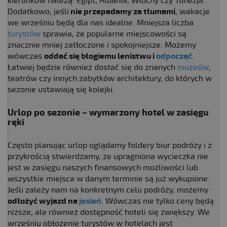
kierunków należą: Egipt, Albania, Włochy czy Tunezja.
Dodatkowo, jeśli
nie przepadamy za tłumami
, wakacje
we wrześniu będą dla nas idealne. Mniejsza liczba
turystów
sprawia, że popularne miejscowości są
znacznie mniej zatłoczone i spokojniejsze. Możemy
wówczas
oddać się błogiemu lenistwu i
odpocząć
.
Łatwiej będzie również dostać się do znanych
muzeów
,
teatrów czy innych zabytków architektury, do których w
sezonie ustawiają się kolejki.
Urlop po sezonie – wymarzony hotel w zasięgu
ręki
Często planując urlop oglądamy foldery biur podróży i z
przykrością stwierdzamy, że upragniona wycieczka nie
jest w zasięgu naszych finansowych możliwości lub
wszystkie miejsca w danym terminie są już wykupione.
Jeśli zależy nam na konkretnym celu podróży, możemy
odłożyć wyjazd na
jesień
. Wówczas nie tylko ceny będą
niższe, ale również dostępność hoteli się zwiększy. We
wrześniu obłożenie turystów w hotelach jest