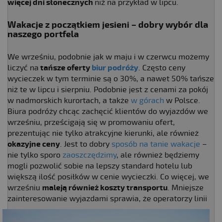
więcej dni słonecznych
niż na przykład w lipcu.
Wakacje z początkiem jesieni – dobry wybór dla
naszego portfela
We wrześniu, podobnie jak w maju i w czerwcu możemy
liczyć na
tańsze oferty
biur podróży
. Często ceny
wycieczek w tym terminie są o 30%, a nawet 50% tańsze
niż te w lipcu i sierpniu. Podobnie jest z cenami za pokój
w nadmorskich kurortach, a także
w górach
w Polsce.
Biura podróży chcąc zachęcić klientów do wyjazdów we
wrześniu, prześcigają się w promowaniu ofert,
prezentując nie tylko atrakcyjne kierunki, ale również
okazyjne ceny
. Jest to dobry
sposób na tanie wakacje
–
nie tylko sporo
zaoszczędzimy
, ale również będziemy
mogli pozwolić sobie na lepszy standard hotelu lub
większą ilość posiłków w cenie wycieczki. Co więcej, we
wrześniu
maleją również koszty transportu
. Mniejsze
zainteresowanie wyjazdami sprawia, że
operatorzy linii