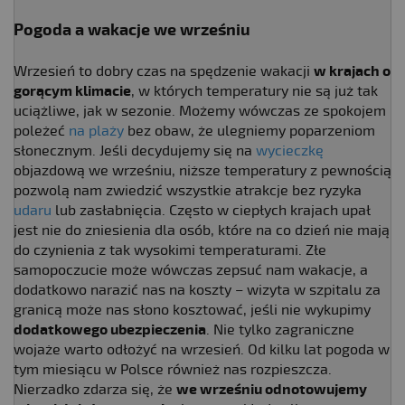
Pogoda a wakacje we wrześniu
Wrzesień to dobry czas na spędzenie wakacji
w krajach o
gorącym klimacie
, w których temperatury nie są już tak
uciążliwe, jak w sezonie. Możemy wówczas ze spokojem
poleżeć
na plaży
bez obaw, że ulegniemy poparzeniom
słonecznym. Jeśli decydujemy się na
wycieczkę
objazdową we wrześniu, niższe temperatury z pewnością
pozwolą nam zwiedzić wszystkie atrakcje bez ryzyka
udaru
lub zasłabnięcia. Często w ciepłych krajach upał
jest nie do zniesienia dla osób, które na co dzień nie mają
do czynienia z tak wysokimi temperaturami. Złe
samopoczucie może wówczas zepsuć nam wakacje, a
dodatkowo narazić nas na koszty – wizyta w szpitalu za
granicą może nas słono kosztować, jeśli nie wykupimy
dodatkowego ubezpieczenia
. Nie tylko zagraniczne
wojaże warto odłożyć na wrzesień. Od kilku lat pogoda w
tym miesiącu w Polsce również nas rozpieszcza.
Nierzadko zdarza się, że
we wrześniu odnotowujemy