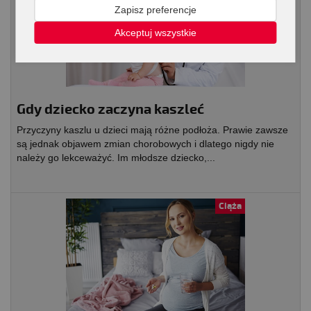
Zapisz preferencje
Akceptuj wszystkie
Gdy dziecko zaczyna kaszleć
Przyczyny kaszlu u dzieci mają różne podłoża. Prawie zawsze
są jednak objawem zmian chorobowych i dlatego nigdy nie
należy go lekceważyć. Im młodsze dziecko,...
Ciąża