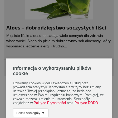
Aloes – dobrodziejstwo soczystych liści
Mięsiste liście aloesu posiadają wiele cennych dla zdrowia
właściwości. Aloes do picia to dobroczynny sok aloesowy, który
wspomaga leczenie alergii i trudno...
Poradnik Silmed
Informacja o wykorzystaniu plików
KLIKNIJ, ABY POBRAĆ PORADNK
cookie
Używamy cookies w celu świadczenia usług oraz
prowadzenia statystyk. Korzystanie z witryny bez zmiany
ustawień Twojej przeglądarki oznacza, że będą one
umieszczane w Twoim urządzeniu końcowym. Pamiętaj, że
zawsze możesz zmienić te ustawienia. Szczegóły
znajdziesz w
Polityce Prywatności
oraz
Polityce RODO
.
▼
Pokaż szczegóły