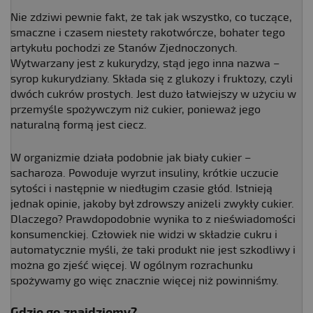
Nie zdziwi pewnie fakt, że tak jak wszystko, co tuczące,
smaczne i czasem niestety rakotwórcze, bohater tego
artykułu pochodzi ze Stanów Zjednoczonych.
Wytwarzany jest z kukurydzy, stąd jego inna nazwa –
syrop kukurydziany. Składa się z glukozy i fruktozy, czyli
dwóch cukrów prostych. Jest dużo łatwiejszy w użyciu w
przemyśle spożywczym niż cukier, ponieważ jego
naturalną formą jest ciecz.
W organizmie działa podobnie jak biały cukier –
sacharoza. Powoduje wyrzut insuliny, krótkie uczucie
sytości i następnie w niedługim czasie głód. Istnieją
jednak opinie, jakoby był zdrowszy aniżeli zwykły cukier.
Dlaczego? Prawdopodobnie wynika to z nieświadomości
konsumenckiej. Człowiek nie widzi w składzie cukru i
automatycznie myśli, że taki produkt nie jest szkodliwy i
można go zjeść więcej. W ogólnym rozrachunku
spożywamy go więc znacznie więcej niż powinniśmy.
Gdzie go znajdziemy?