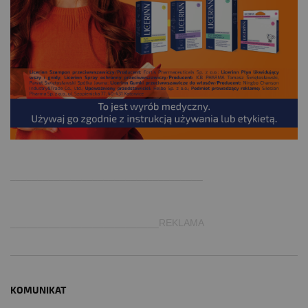
.
___________________________________
___________________________REKLAMA
KOMUNIKAT