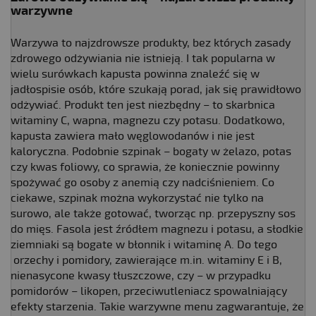
warzywne
Warzywa to najzdrowsze produkty, bez których zasady
zdrowego odżywiania nie istnieją. I tak popularna w
wielu surówkach kapusta powinna znaleźć się w
jadłospisie osób, które szukają porad, jak się prawidłowo
odżywiać. Produkt ten jest niezbędny – to skarbnica
witaminy C, wapna, magnezu czy potasu. Dodatkowo,
kapusta zawiera mało węglowodanów i nie jest
kaloryczna. Podobnie szpinak – bogaty w żelazo, potas
czy kwas foliowy, co sprawia, że koniecznie powinny
spożywać go osoby z anemią czy nadciśnieniem. Co
ciekawe, szpinak można wykorzystać nie tylko na
surowo, ale także gotować, tworząc np. przepyszny sos
do mięs. Fasola jest źródłem magnezu i potasu, a słodkie
ziemniaki są bogate w błonnik i witaminę A. Do tego
orzechy i pomidory, zawierające m.in. witaminy E i B,
nienasycone kwasy tłuszczowe, czy – w przypadku
pomidorów – likopen, przeciwutleniacz spowalniający
efekty starzenia. Takie warzywne menu zagwarantuje, że