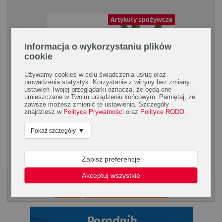
Artykuły spożywcze
Informacja o wykorzystaniu plików
cookie
Używamy cookies w celu świadczenia usług oraz
prowadzenia statystyk. Korzystanie z witryny bez zmiany
ustawień Twojej przeglądarki oznacza, że będą one
umieszczane w Twoim urządzeniu końcowym. Pamiętaj, że
zawsze możesz zmienić te ustawienia. Szczegóły
Aloes – dobrodziejstwo soczystych liści
znajdziesz w
Polityce Prywatności
oraz
Polityce RODO
.
Mięsiste liście aloesu posiadają wiele cennych dla zdrowia
▼
Pokaż szczegóły
właściwości. Aloes do picia to dobroczynny sok aloesowy, który
wspomaga leczenie alergii i trudno...
Zapisz preferencje
Akceptuj wszystkie
Poradnik Silmed
KLIKNIJ, ABY POBRAĆ PORADNK