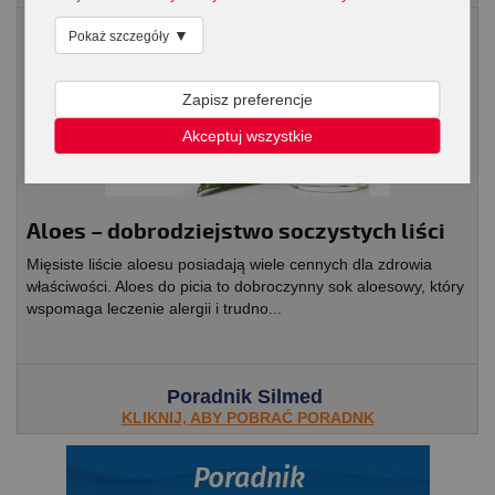
Artykuły spożywcze
▼
Pokaż szczegóły
Zapisz preferencje
Akceptuj wszystkie
Aloes – dobrodziejstwo soczystych liści
Mięsiste liście aloesu posiadają wiele cennych dla zdrowia
właściwości. Aloes do picia to dobroczynny sok aloesowy, który
wspomaga leczenie alergii i trudno...
Poradnik Silmed
KLIKNIJ, ABY POBRAĆ PORADNK