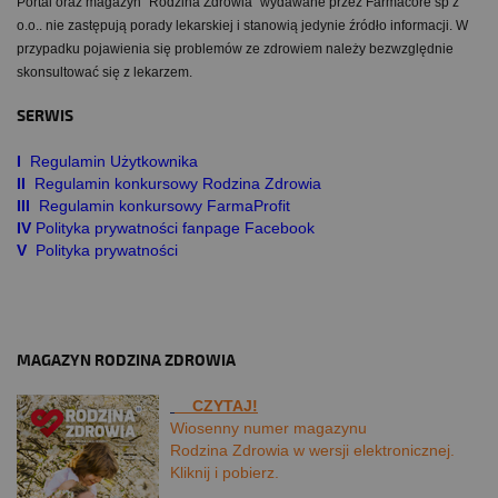
Portal oraz magazyn "Rodzina Zdrowia" wydawane przez Farmacore sp z
o.o.. nie zastępują porady lekarskiej i stanowią jedynie źródło informacji. W
przypadku pojawienia się problemów ze zdrowiem należy bezwzględnie
skonsultować się z lekarzem.
SERWIS
I
Regulamin Użytkownika
II
Regulamin konkursowy Rodzina Zdrowia
III
Regulamin konkursowy FarmaProfit
IV
Polityka prywatności fanpage Facebook
V
Polityka prywatności
MAGAZYN RODZINA ZDROWIA
CZYTAJ!
Wiosenny numer magazynu
Rodzina Zdrowia w wersji elektronicznej.
Kliknij i pobierz.