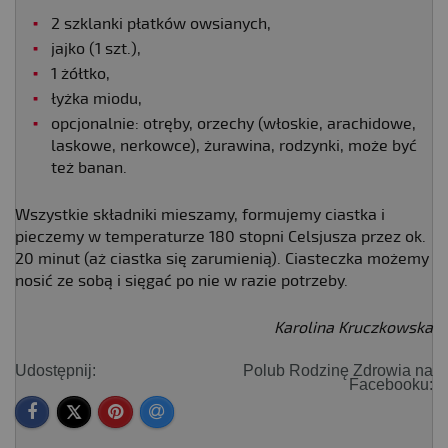
2 szklanki płatków owsianych,
jajko (1 szt.),
1 żółtko,
łyżka miodu,
opcjonalnie: otręby, orzechy (włoskie, arachidowe,
laskowe, nerkowce), żurawina, rodzynki, może być
też banan.
Wszystkie składniki mieszamy, formujemy ciastka i
pieczemy w temperaturze 180 stopni Celsjusza przez ok.
20 minut (aż ciastka się zarumienią). Ciasteczka możemy
nosić ze sobą i sięgać po nie w razie potrzeby.
Karolina Kruczkowska
Udostępnij:
Polub Rodzinę Zdrowia na
Facebooku: