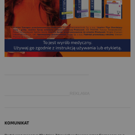
.
___________________________________
___________________________REKLAMA
KOMUNIKAT