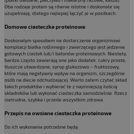
(płatki owsiane, pieczywo i makarony razowe, kasze).
Oba rodzaje protein są równie istotne i doskonale się
uzupełniają, dlatego najlepiej łączyć je w posiłkach.
Domowe ciasteczka proteinowe
Doskonałym sposobem na dostarczenie organizmowi
kompilacji białka roślinnego i zwierzęcego jest jedzenie
gotowych ciastek lub/i batonów proteinowych. Niestety,
bardzo często zawierają one jako dodatek: cukry proste,
tłuszcze utwardzane, syrop glukozowo – fruktozowy,
które mają negatywny wpływ na organizm, szczególnie
osób na diecie odchudzającej. Warto zatem czytać skład
takich produktów i wybierać te z najmniejszą ilością
składników lub wykonać ciasteczka samodzielnie. Rzecz
nietrudna, szybka i przede wszystkim zdrowa.
Przepis na owsiane ciasteczka proteinowe
Do ich wykonania potrzebne będą: