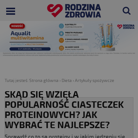
Tutaj jesteś:
Strona główna
›
Dieta
›
Artykuły spożywcze
SKĄD SIĘ WZIĘŁA
POPULARNOŚĆ CIASTECZEK
PROTEINOWYCH? JAK
WYBRAĆ TE NAJLEPSZE?
Sprawdź co to są proteiny i w jakim jedzeniu się