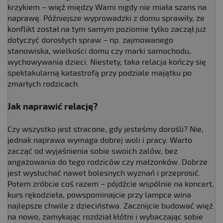
krzykiem – więź między Wami nigdy nie miała szans na
naprawę. Późniejsze wyprowadzki z domu sprawiły, że
konflikt został na tym samym poziomie tylko zaczął już
dotyczyć dorosłych spraw – np. zajmowanego
stanowiska, wielkości domu czy marki samochodu,
wychowywania dzieci. Niestety, taka relacja kończy się
spektakularną katastrofą przy podziale majątku po
zmarłych rodzicach.
Jak naprawić relację?
Czy wszystko jest stracone, gdy jesteśmy dorośli? Nie,
jednak naprawa wymaga dobrej woli i pracy. Warto
zacząć od wyjaśnienia sobie swoich żalów, bez
angażowania do tego rodziców czy małżonków. Dobrze
jest wysłuchać nawet bolesnych wyznań i przeprosić.
Potem zróbcie coś razem – pójdźcie wspólnie na koncert,
kurs rękodzieła, powspominajcie przy lampce wina
najlepsze chwile z dzieciństwa. Zacznijcie budować więź
na nowo, zamykając rozdział kłótni i wybaczając sobie