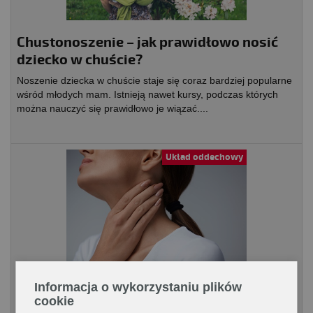
Chustonoszenie – jak prawidłowo nosić
dziecko w chuście?
Noszenie dziecka w chuście staje się coraz bardziej popularne
wśród młodych mam. Istnieją nawet kursy, podczas których
można nauczyć się prawidłowo je wiązać....
Układ oddechowy
Ulga dla podrażnionego gardła
Informacja o wykorzystaniu plików
cookie
Okres jesienno - zimowy sprzyja zakażeniom w obrębie