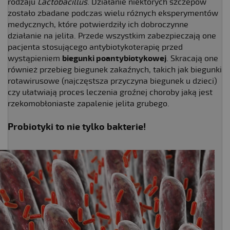
rodzaju
Lactobacillus
. Działanie niektórych szczepów
zostało zbadane podczas wielu różnych eksperymentów
medycznych, które potwierdziły ich dobroczynne
działanie na jelita. Przede wszystkim zabezpieczają one
pacjenta stosującego antybiotykoterapię przed
wystąpieniem
biegunki poantybiotykowej
. Skracają one
również przebieg biegunek zakaźnych, takich jak biegunki
rotawirusowe (najczęstsza przyczyna biegunek u dzieci)
czy ułatwiają proces leczenia groźnej choroby jaką jest
rzekomobłoniaste zapalenie jelita grubego.
Probiotyki to nie tylko bakterie!