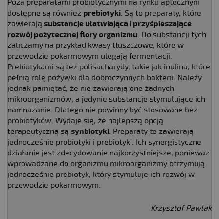
Poza preparatami probiotycznymi na rynku aptecznym
dostępne są również
prebiotyki
. Są to preparaty, które
zawierają
substancje ułatwiająca i przyśpieszające
rozwój pożytecznej flory organizmu
. Do substancji tych
zaliczamy na przykład kwasy tłuszczowe, które w
przewodzie pokarmowym ulegają fermentacji.
Prebiotykami są też polisacharydy, takie jak inulina, które
pełnią rolę pożywki dla dobroczynnych bakterii. Należy
jednak pamiętać, że nie zawierają one żadnych
mikroorganizmów, a jedynie substancje stymulujące ich
namnażanie. Dlatego nie powinny być stosowane bez
probiotyków. Wydaje się, że najlepszą opcją
terapeutyczną są
synbiotyki
. Preparaty te zawierają
jednocześnie probiotyki i prebiotyki. Ich synergistyczne
działanie jest zdecydowanie najkorzystniejsze, ponieważ
wprowadzane do organizmu mikroorganizmy otrzymują
jednocześnie prebiotyk, który stymuluje ich rozwój w
przewodzie pokarmowym.
Krzysztof Pawlak