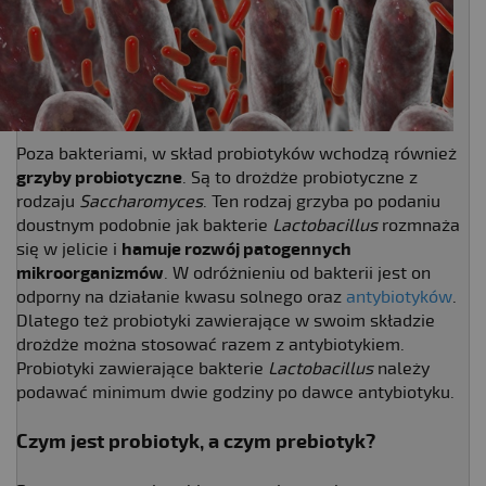
Poza bakteriami, w skład probiotyków wchodzą również
grzyby probiotyczne
. Są to drożdże probiotyczne z
rodzaju
Saccharomyces
. Ten rodzaj grzyba po podaniu
doustnym podobnie jak bakterie
Lactobacillus
rozmnaża
się w jelicie i
hamuje rozwój patogennych
mikroorganizmów
. W odróżnieniu od bakterii jest on
odporny na działanie kwasu solnego oraz
antybiotyków
.
Dlatego też probiotyki zawierające w swoim składzie
drożdże można stosować razem z antybiotykiem.
Probiotyki zawierające bakterie
Lactobacillus
należy
podawać minimum dwie godziny po dawce antybiotyku.
Czym jest probiotyk, a czym prebiotyk?