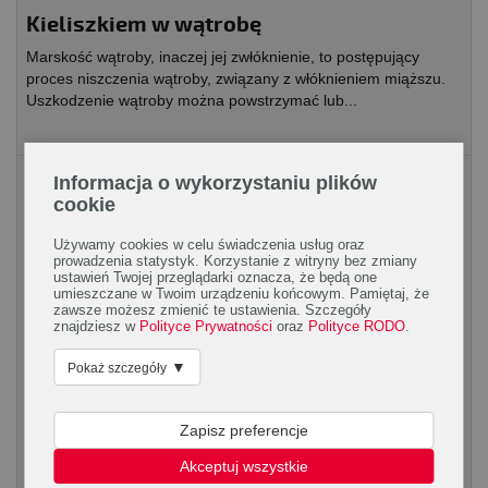
Kieliszkiem w wątrobę
Marskość wątroby, inaczej jej zwłóknienie, to postępujący
proces niszczenia wątroby, związany z włóknieniem miąższu.
Uszkodzenie wątroby można powstrzymać lub...
Układ pokarmowy
Informacja o wykorzystaniu plików
cookie
Używamy cookies w celu świadczenia usług oraz
prowadzenia statystyk. Korzystanie z witryny bez zmiany
ustawień Twojej przeglądarki oznacza, że będą one
umieszczane w Twoim urządzeniu końcowym. Pamiętaj, że
zawsze możesz zmienić te ustawienia. Szczegóły
znajdziesz w
Polityce Prywatności
oraz
Polityce RODO
.
▼
Pokaż szczegóły
Zatrucie salmonellą – jak go uniknąć i co
robić, gdy się już zachoruje?
Zapisz preferencje
Salmonella powoduje jedną z groźniejszych chorób zakaźnych
– salmonellozę. To zatrucie pokarmowe charakteryzujące się
Akceptuj wszystkie
uciążliwymi problemami...