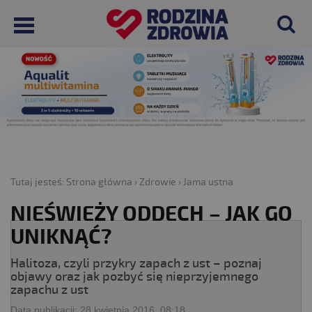
Tutaj jesteś:
Strona główna
›
Zdrowie
›
Jama ustna
NIEŚWIEŻY ODDECH – JAK GO
UNIKNĄĆ?
Halitoza, czyli przykry zapach z ust – poznaj
objawy oraz jak pozbyć się nieprzyjemnego
zapachu z ust
Data publikacji:
28 kwietnia 2016, 08:18