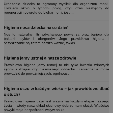
Urodzenie dziecka to ogromny wysiłek dla organizmu matki.
Trwający około 6 tygodni połóg, czyli czas niezbędny do
regeneracji i powrotu do bioharmonii, jest ...
Higiena nosa dziecka na co dzień
Nos to naturalny filtr wdychanego powietrza oraz bariera dla
bakterii, pyłów i alergenów. Jego prawidłowa higiena i
oczyszczanie są zatem bardzo ważne, zwłas...
Higiena jamy ustnej a nasze zdrowie
Prawidłowa higiena jamy ustnej to nie tylko kwestia zdrowych
zębów i dziąseł czy nieświeżego oddechu. Zaniedbanie może
prowadzić do poważniejszych, ogólnoust...
Higiena uszu w każdym wieku – jak prawidłowo dbać
o słuch?
Prawidłowa higiena uszu jest ważna na każdym etapie naszego
życia – wtedy nasz układ słuchowy dobrze nam służył. Właściwe
nawyki mają bezpośredni wpływ na za...