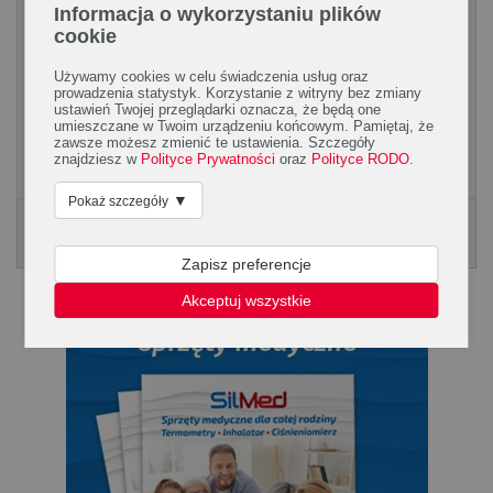
Informacja o wykorzystaniu plików
cookie
Czy napoje gazowane tuczą i szkodzą
zdrowiu?
Używamy cookies w celu świadczenia usług oraz
prowadzenia statystyk. Korzystanie z witryny bez zmiany
Lekarze i dietetycy od dawna przekonują, że najzdrowsza jest
ustawień Twojej przeglądarki oznacza, że będą one
woda lub sok ze świeżo wyciśniętych owoców. Ale czy
umieszczane w Twoim urządzeniu końcowym. Pamiętaj, że
naprawdę napoje gazowane są aż tak niezdrowe...
zawsze możesz zmienić te ustawienia. Szczegóły
znajdziesz w
Polityce Prywatności
oraz
Polityce RODO
.
▼
Pokaż szczegóły
Poradnik Silmed
KLIKNIJ, ABY POBRAĆ PORADNK
Zapisz preferencje
Akceptuj wszystkie