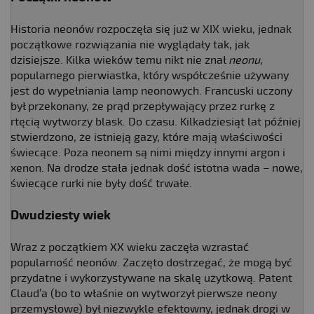
Historia neonów rozpoczęła się już w XIX wieku, jednak
początkowe rozwiązania nie wyglądały tak, jak
dzisiejsze. Kilka wieków temu nikt nie znał
neonu
,
popularnego pierwiastka, który współcześnie używany
jest do wypełniania lamp neonowych. Francuski uczony
był przekonany, że prąd przepływający przez rurkę z
rtęcią wytworzy blask. Do czasu. Kilkadziesiąt lat później
stwierdzono, że istnieją gazy, które mają właściwości
świecące. Poza neonem są nimi między innymi argon i
xenon. Na drodze stała jednak dość istotna wada – nowe,
świecące rurki nie były dość trwałe.
Dwudziesty wiek
Wraz z początkiem XX wieku zaczęła wzrastać
popularność neonów. Zaczęto dostrzegać, że mogą być
przydatne i wykorzystywane na skalę użytkową. Patent
Claud’a (bo to właśnie on wytworzył pierwsze neony
przemysłowe) był niezwykle efektowny, jednak drogi w