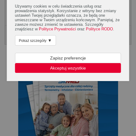
można cieszyć się z rodziną i przyjaciółmi. Dawniej pępkowe
Używamy cookies w celu świadczenia usług oraz
kojarzone było tylko ze spotkaniem w męskim...
prowadzenia statystyk. Korzystanie z witryny bez zmiany
ustawień Twojej przeglądarki oznacza, że będą one
umieszczane w Twoim urządzeniu końcowym. Pamiętaj, że
zawsze możesz zmienić te ustawienia. Szczegóły
znajdziesz w
Polityce Prywatności
oraz
Polityce RODO
.
Poradnik Silmed
KLIKNIJ, ABY POBRAĆ PORADNK
▼
Pokaż szczegóły
Zapisz preferencje
Akceptuj wszystkie