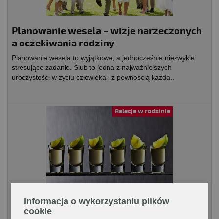
Planowanie wesela – wizje narzeczonych
a oczekiwania rodziny
Planowanie wesela to wyjątkowe, a jednocześnie niezwykle
stresujące zadanie. Ślub to jedna z najważniejszych
uroczystości w życiu człowieka i z pewnością każda...
Relacje w rodzinie
Czym jest nowoczesne pępkowe?
Informacja o wykorzystaniu plików
cookie
Moment narodzin dziecka to bardzo radosna chwila, którą