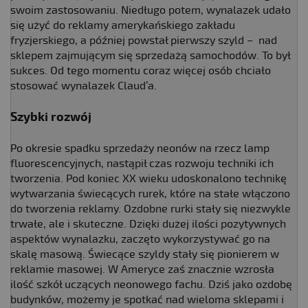
swoim zastosowaniu. Niedługo potem, wynalazek udało
się użyć do reklamy amerykańskiego zakładu
fryzjerskiego, a później powstał pierwszy szyld – nad
sklepem zajmującym się sprzedażą samochodów. To był
sukces. Od tego momentu coraz więcej osób chciało
stosować wynalazek Claud’a.
Szybki rozwój
Po okresie spadku sprzedaży neonów na rzecz lamp
fluorescencyjnych, nastąpił czas rozwoju techniki ich
tworzenia. Pod koniec XX wieku udoskonalono technikę
wytwarzania świecących rurek, które na stałe włączono
do tworzenia reklamy. Ozdobne rurki stały się niezwykle
trwałe, ale i skuteczne. Dzięki dużej ilości pozytywnych
aspektów wynalazku, zaczęto wykorzystywać go na
skalę masową. Świecące szyldy stały się pionierem w
reklamie masowej. W Ameryce zaś znacznie wzrosła
ilość szkół uczących neonowego fachu. Dziś jako ozdobę
budynków, możemy je spotkać nad wieloma sklepami i