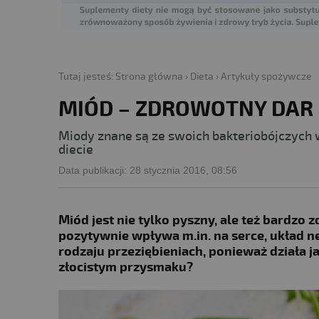
Tutaj jesteś:
Strona główna
›
Dieta
›
Artykuły spożywcze
MIÓD – ZDROWOTNY DAR 
Miody znane są ze swoich bakteriobójczych 
diecie
Data publikacji:
28 stycznia 2016, 08:56
Miód jest nie tylko pyszny, ale też bardzo
pozytywnie wpływa m.in. na serce, układ 
rodzaju przeziębieniach, ponieważ działa j
złocistym przysmaku?