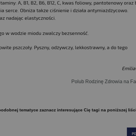
taminy: A, B1, B2, B6, B12, C, kwas foliowy, pantotenowy oraz 
a serce. Obniża także ciśnienie i działa antymiażdżycowo.
raz nadając elastyczności.
go w wodzie miodu zwalczy bezsenność.
wite pszczoły. Pyszny, odżywczy, lekkostrawny, a do tego
Emili
Polub Rodzinę Zdrowia na F
odobnej tematyce zaznacz interesujące Cię tagi na poniższej liśc
P