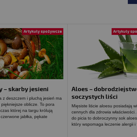
Artykuły spożywcze
Artykuły sp
 – skarby jesieni
Aloes – dobrodziejstw
soczystych liści
a z deszczem i pluchą jesień ma
 piękniejsze oblicze. To pora
Mięsiste liście aloesu posiadają w
czas której na targu królują
cennych dla zdrowia właściwości.
 czerwone jabłka, pękate
do picia to dobroczynny sok aloe
który wspomaga leczenie alergii i 