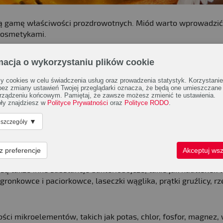
oką gamę właściwości prozdrowotnych. Miód warto wprowadzić
 kosmetykami.
 spożywany jest lipowy, jednak koneserzy docenią także grycz
macja o wykorzystaniu plików cookie
inny smak, ale niezależnie od tego, jaki rodzaj miodu wybier
 cookies w celu świadczenia usług oraz prowadzenia statystyk. Korzystanie
 bez zmiany ustawień Twojej przeglądarki oznacza, że będą one umieszczane
rządzeniu końcowym. Pamiętaj, że zawsze możesz zmienić te ustawienia.
ły znajdziesz w
Polityce Prywatności
oraz
Polityce RODO
.
▼
 szczegóły
na zimno, pomaga walczyć z biegunką, a bardziej stężony i lek
wi trawienie. Natomiast cenny miód manuka pomaga leczyć wr
z preferencje
Akceptuj wsz
my, pochodzące głównie z gruczołów ślinowych owadów, mają
są także inne substancje bakteriobójcze, takie jak nadtlenek
 gronkowce i paciorkowce, laseczki wąglika, prątki gruźlicy, rz
ści mikroelementów, takich jak potas, chlor, fosfor, magnez,