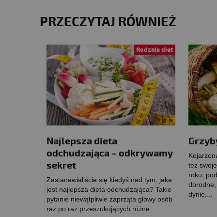
PRZECZYTAJ RÓWNIEŻ
Rodzaje diet
Najlepsza dieta
Grzyby
odchudzająca – odkrywamy
Kojarzon
sekret
też swoje
roku, pod
Zastanawialiście się kiedyś nad tym, jaka
dorodne,
jest najlepsza dieta odchudzająca? Takie
dynie,...
pytanie niewątpliwie zaprząta głowy osób
raz po raz przeszukujących różne...