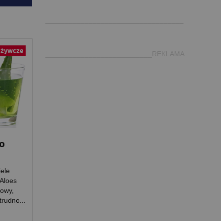
.
___________________________________
ożywcze
___________________________REKLAMA
o
iele
 Aloes
sowy,
trudno...