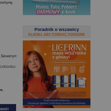
biotynę.
.
Poradnik o wszawicy
KLIKNIJ, ABY POBRAĆ PORADNK
a Seweryn
acebooku:
ie.
OWRÓT