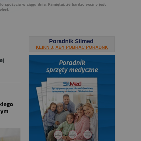
Poradnik Silmed
KLIKNIJ, ABY POBRAĆ PORADNK
ej
kiego
 tym