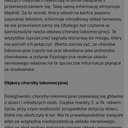
naszych mięśniach rejestrują drżenia związane z
przemieszczaniem się. Taką samą informację otrzymuje
błędnik. Za to wzrok, który utkwił na kartce papieru
zapisanej tekstem, informuje ośrodkowy układ nerwowy,
że nie przemieszczamy się (dlatego też czytanie w
samochodzie nasila objawy choroby lokomocyjnej). Te
wszystkie (sprzeczne) sygnały docierają do mózgu, który
nie potrafi ich połączyć. Warto zaznaczyć, że choroba
lokomocyjna często nie jest określana jako jednostka
chorobowa, a jedynie fizjologiczna reakcja układu
nerwowego właśnie na te sprzeczne informacje płynące
ze środowiska.
Objawy choroby lokomocyjnej
Dolegliwości choroby lokomocyjnej pojawiają się głównie
u dzieci i młodszych osób. Zwykle miedzy 2. a 14. rokiem
życia, przy czym większość przypadków dotyczy dzieci,
które nie ukończyły 6 lat. Ma to prawdopodobnie związek
albo ze względną niedojrzałością układu nerwowego,
albo ze zbyt małym doświadczeniem układu nerwowego