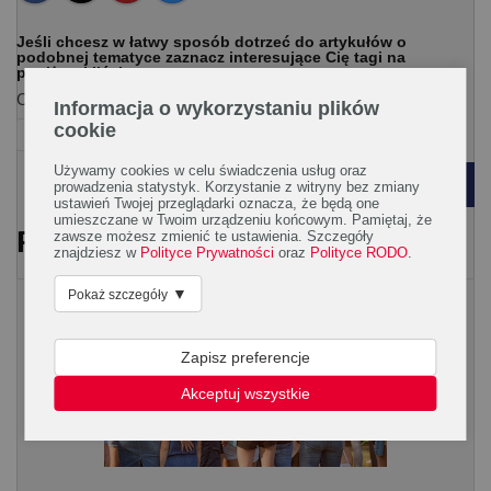
Jeśli chcesz w łatwy sposób dotrzeć do artykułów o
podobnej tematyce zaznacz interesujące Cię tagi na
poniższej liście.
Ogólna:
Informacja o wykorzystaniu plików
cookie
neurologia
podróże
Używamy cookies w celu świadczenia usług oraz
POWRÓT
prowadzenia statystyk. Korzystanie z witryny bez zmiany
ustawień Twojej przeglądarki oznacza, że będą one
umieszczane w Twoim urządzeniu końcowym. Pamiętaj, że
PRZECZYTAJ RÓWNIEŻ
zawsze możesz zmienić te ustawienia. Szczegóły
znajdziesz w
Polityce Prywatności
oraz
Polityce RODO
.
▼
Pokaż szczegóły
Wychowanie
Zapisz preferencje
Akceptuj wszystkie