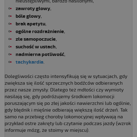
nieustępliwymi, bardzo nasilonymi,
zawroty głowy
,
bóle głowy
,
brak apetytu
,
ogólne rozdrażnienie
,
złe samopoczucie
,
suchość w ustach
,
nadmierna potliwość
,
tachykardia
.
Dolegliwości często intensyfikują się w sytuacjach, gdy
zwiększa się ilość sprzecznych bodźców odbieranych
przez nasze zmysły. Dlatego też mdłości czy wymioty
nasilają się, gdy podróżujemy środkiem lokomocji
poruszającym się po złej jakości nawierzchni lub ogólnie,
gdy błędnik i mięśnie odbierają większą ilość drżeń. Tak
samo na przebieg choroby lokomocyjnej wpływają na
przykład ostre zakręty lub czytanie podczas jazdy (wzrok
informuje mózg, że stoimy w miejscu).