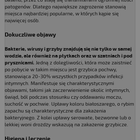
patogenów. Dlatego największe zagrożenie stanowią
miejsca najbardziej popularne, w których kąpie się
najwięcej osób.
Dokuczliwe objawy
Bakterie,
wirusy i grzyby znajdują się nie tylko w samej
wodzie, ale również na płytkach oraz w szatniach i pod
prysznicami.
Jedną z dolegliwości, która może zaistnieć
po pobycie w takim miejscu jest grzybica pochwy,
stanowiąca 20-30% wszystkich przypadków infekcji
intymnych. Manifestuje się charakterystycznymi
objawami, takimi jak zaczerwienienie okolic intymnych,
świąd, ból podczas stosunku czy oddawaniu moczu,
suchość w pochwie. Upławy koloru białoszarego, o rybim
zapachu są charakterystyczne dla zakażenia
bakteryjnego. Z kolei upławy serowate, bezwonne lub o
lekkiej woni drożdży wskazują na zakażenie grzybicze.
Higiena i leczenie