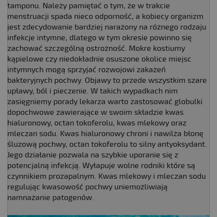
tamponu. Należy pamiętać o tym, że w trakcie
menstruacji spada nieco odporność, a kobiecy organizm
jest zdecydowanie bardziej narażony na różnego rodzaju
infekcje intymne, dlatego w tym okresie powinno się
zachować szczególną ostrożność. Mokre kostiumy
kąpielowe czy niedokładnie osuszone okolice miejsc
intymnych mogą sprzyjać rozwojowi zakażeń
bakteryjnych pochwy. Objawy to przede wszystkim szare
upławy, ból i pieczenie. W takich wypadkach nim
zasięgniemy porady lekarza warto zastosować globulki
dopochwowe zawierające w swoim składzie kwas
hialuronowy, octan tokoferolu, kwas mlekowy oraz
mleczan sodu. Kwas hialuronowy chroni i nawilża błonę
śluzową pochwy, octan tokoferolu to silny antyoksydant.
Jego działanie pozwala na szybkie uporanie się z
potencjalną infekcją. Wyłapuje wolne rodniki które są
czynnikiem prozapalnym. Kwas mlekowy i mleczan sodu
regulując kwasowość pochwy uniemożliwiają
namnażanie patogenów.