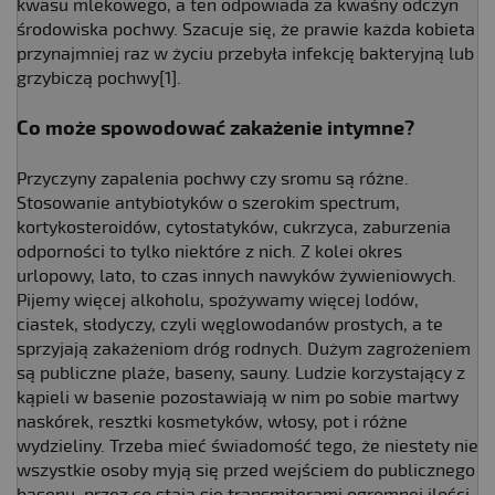
kwasu mlekowego, a ten odpowiada za kwaśny odczyn
środowiska pochwy. Szacuje się, że prawie każda kobieta
przynajmniej raz w życiu przebyła infekcję bakteryjną lub
grzybiczą pochwy[1].
Co może spowodować zakażenie intymne?
Przyczyny zapalenia pochwy czy sromu są różne.
Stosowanie antybiotyków o szerokim spectrum,
kortykosteroidów, cytostatyków, cukrzyca, zaburzenia
odporności to tylko niektóre z nich. Z kolei okres
urlopowy, lato, to czas innych nawyków żywieniowych.
Pijemy więcej alkoholu, spożywamy więcej lodów,
ciastek, słodyczy, czyli węglowodanów prostych, a te
sprzyjają zakażeniom dróg rodnych. Dużym zagrożeniem
są publiczne plaże, baseny, sauny. Ludzie korzystający z
kąpieli w basenie pozostawiają w nim po sobie martwy
naskórek, resztki kosmetyków, włosy, pot i różne
wydzieliny. Trzeba mieć świadomość tego, że niestety nie
wszystkie osoby myją się przed wejściem do publicznego
basenu, przez co stają się transmiterami ogromnej ilości