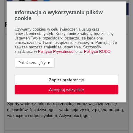
POWRÓT
Informacja o wykorzystaniu plików
cookie
PRZECZYTAJ RÓWNIEŻ
Używamy cookies w celu świadczenia usług oraz
prowadzenia statystyk. Korzystanie z witryny bez zmiany
ustawień Twojej przeglądarki oznacza, że będą one
Aktywny wypoczynek
umieszczane w Twoim urządzeniu końcowym. Pamiętaj, że
zawsze możesz zmienić te ustawienia. Szczegóły
znajdziesz w
Polityce Prywatności
oraz
Polityce RODO
.
▼
Pokaż szczegóły
Zapisz preferencje
Akceptuj wszystkie
Daj nura w sport!
Sporty wodne z roku na rok znajdują coraz większą rzeszę
miłośników. Nic dziwnego – woda kojarzy się z piękną pogodą,
wakacjami i odpoczynkiem. Aktywność tego...