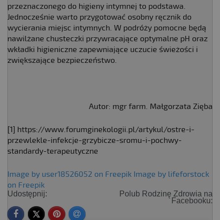
przeznaczonego do higieny intymnej to podstawa.
Jednocześnie warto przygotować osobny ręcznik do
wycierania miejsc intymnych. W podróży pomocne będą
nawilżane chusteczki przywracające optymalne pH oraz
wkładki higieniczne zapewniające uczucie świeżości i
zwiększające bezpieczeństwo.
Autor: mgr farm. Małgorzata Zięba
[1] https://www.forumginekologii.pl/artykul/ostre-i-
przewlekle-infekcje-grzybicze-sromu-i-pochwy-
standardy-terapeutyczne
Image by user18526052 on Freepik
Image by lifeforstock
on Freepik
Udostępnij:
Polub Rodzinę Zdrowia na
Facebooku: