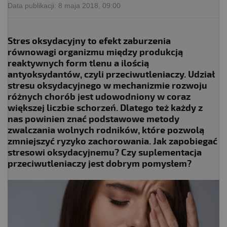
Data publikacji:
8 maja 2018, 09:00
Stres oksydacyjny to efekt zaburzenia
równowagi organizmu między produkcją
reaktywnych form tlenu a ilością
antyoksydantów, czyli przeciwutleniaczy. Udział
stresu oksydacyjnego w mechanizmie rozwoju
różnych chorób jest udowodniony w coraz
większej liczbie schorzeń. Dlatego też każdy z
nas powinien znać podstawowe metody
zwalczania wolnych rodników, które pozwolą
zmniejszyć ryzyko zachorowania. Jak zapobiegać
stresowi oksydacyjnemu? Czy suplementacja
przeciwutleniaczy jest dobrym pomysłem?