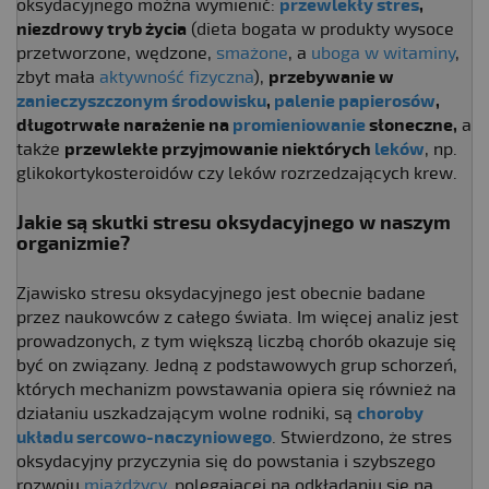
oksydacyjnego można wymienić:
przewlekły stres
,
niezdrowy tryb życia
(dieta bogata w produkty wysoce
przetworzone, wędzone,
smażone
, a
uboga w witaminy
,
zbyt mała
aktywność fizyczna
),
przebywanie w
zanieczyszczonym środowisku
,
palenie papierosów
,
długotrwałe narażenie na
promieniowanie
słoneczne,
a
także
przewlekłe przyjmowanie niektórych
leków
, np.
glikokortykosteroidów czy leków rozrzedzających krew.
Jakie są skutki stresu oksydacyjnego w naszym
organizmie?
Zjawisko stresu oksydacyjnego jest obecnie badane
przez naukowców z całego świata. Im więcej analiz jest
prowadzonych, z tym większą liczbą chorób okazuje się
być on związany. Jedną z podstawowych grup schorzeń,
których mechanizm powstawania opiera się również na
działaniu uszkadzającym wolne rodniki, są
choroby
układu sercowo-naczyniowego
. Stwierdzono, że stres
oksydacyjny przyczynia się do powstania i szybszego
rozwoju
miażdżycy
, polegającej na odkładaniu się na