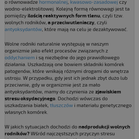
o równowadze
hormonalnej
,
kwasowo-zasadowej
czy
wodno-elektrolitowej. Kolejną formą równowagi jest ta
pomiędzy
ilością reaktywnych form tlenu
, czyli tzw.
wolnych rodników,
a przeciwutleniaczy
, czyli
antyoksydantów
, które mają na celu je dezaktywować.
Wolne rodniki naturalnie występują w naszym
organizmie jako efekt procesów związanych z
oddychaniem
i są niezbędne do jego prawidłowego
działania. Uszkadzają one bowiem składniki komórek
patogenów, które wnikają różnymi drogami do wnętrza
ustroju. W przypadku, gdy jest ich jednak zbyt dużo lub
przeciwnie, gdy w organizmie jest za mało
antyoksydantów, mamy do czynienia ze
zjawiskiem
stresu oksydacyjnego
. Dochodzi wówczas do
uszkadzania białek,
tłuszczów
i materiału genetycznego
własnych komórek.
W jakich sytuacjach dochodzi do
nadprodukcji wolnych
rodników?
Wśród najczęstszych przyczyn stresu