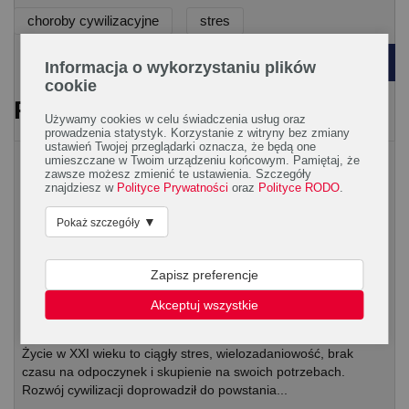
choroby cywilizacyjne
stres
POWRÓT
Informacja o wykorzystaniu plików
cookie
PRZECZYTAJ RÓWNIEŻ
Używamy cookies w celu świadczenia usług oraz
prowadzenia statystyk. Korzystanie z witryny bez zmiany
ustawień Twojej przeglądarki oznacza, że będą one
Układ krwionośny
umieszczane w Twoim urządzeniu końcowym. Pamiętaj, że
zawsze możesz zmienić te ustawienia. Szczegóły
znajdziesz w
Polityce Prywatności
oraz
Polityce RODO
.
▼
Pokaż szczegóły
Zapisz preferencje
Akceptuj wszystkie
Na co cierpi nasze serce w XXI wieku?
Życie w XXI wieku to ciągły stres, wielozadaniowość, brak
czasu na odpoczynek i skupienie na swoich potrzebach.
Rozwój cywilizacji doprowadził do powstania...