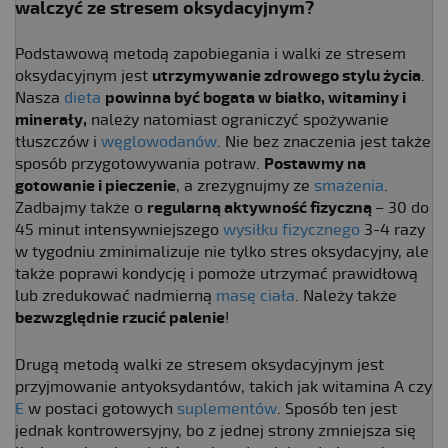
walczyć ze stresem oksydacyjnym?
Podstawową metodą zapobiegania i walki ze stresem
oksydacyjnym jest
utrzymywanie zdrowego stylu życia
.
Nasza
dieta
powinna być bogata w białko, witaminy i
minerały,
należy natomiast ograniczyć spożywanie
tłuszczów i
węglowodanów
. Nie bez znaczenia jest także
sposób przygotowywania potraw.
Postawmy na
gotowanie i pieczenie
, a zrezygnujmy ze
smażenia
.
Zadbajmy także o
regularną aktywność fizyczną
– 30 do
45 minut intensywniejszego
wysiłku fizycznego
3-4 razy
w tygodniu zminimalizuje nie tylko stres oksydacyjny, ale
także poprawi kondycję i pomoże utrzymać prawidłową
lub zredukować nadmierną
masę ciała
. Należy także
bezwzględnie rzucić palenie
!
Drugą metodą walki ze stresem oksydacyjnym jest
przyjmowanie antyoksydantów, takich jak witamina A czy
E
w postaci gotowych
suplementów
. Sposób ten jest
jednak kontrowersyjny, bo z jednej strony zmniejsza się