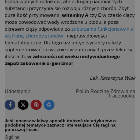
liczba wolnych rodników, ale z drugiej nadmiar tych
substancji przyczynia się rozwoju różnych chorób. Zbyt
duża ilość przyjmowanej
witaminy A
czy
E
w czasie ciąży
może powodować wady wrodzone u płodu, a poza
okresem ciąży odpowiada za
zaburzenia funkcjonowania
wątroby
,
choroby stawów
i nieprawidłowości
hematologiczne. Dlatego też antyoksydanty należy
suplementować rozważnie i w zalecanych przez lekarzy
ilościach,
w zależności od wieku i indywidualnego
zapotrzebowania organizmu!
Lek. Katarzyna Wiak
Udostępnij:
Polub Rodzinę Zdrowia na
Facebooku:
Jeśli chcesz w łatwy sposób dotrzeć do artykułów o
podobnej tematyce zaznacz interesujące Cię tagi na
poniższej liście.
Ogólna: