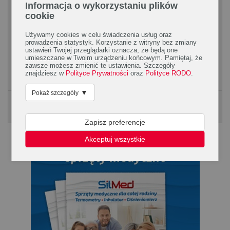
Informacja o wykorzystaniu plików
Trądzik pod kontrolą, czyli jak walczyć z
cookie
pryszczami
Używamy cookies w celu świadczenia usług oraz
prowadzenia statystyk. Korzystanie z witryny bez zmiany
Trądzik zazwyczaj kojarzy się z burzą hormonów i okresem
ustawień Twojej przeglądarki oznacza, że będą one
dojrzewania. Istnieje jednak wiele odmian tej przypadłości, a
umieszczane w Twoim urządzeniu końcowym. Pamiętaj, że
niektóre z nich mogą wystąpić również u...
zawsze możesz zmienić te ustawienia. Szczegóły
znajdziesz w
Polityce Prywatności
oraz
Polityce RODO
.
▼
Pokaż szczegóły
Poradnik Silmed
KLIKNIJ, ABY POBRAĆ PORADNK
Zapisz preferencje
Akceptuj wszystkie