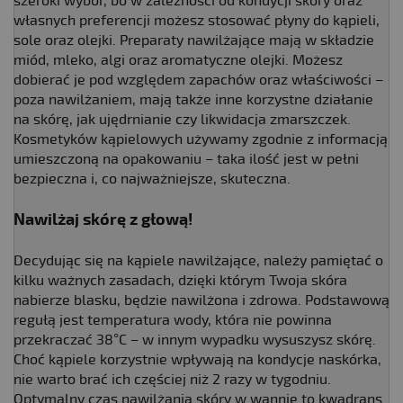
szeroki wybór, bo w zależności od kondycji skóry oraz
własnych preferencji możesz stosować płyny do kąpieli,
sole oraz olejki. Preparaty nawilżające mają w składzie
miód, mleko, algi oraz aromatyczne olejki. Możesz
dobierać je pod względem zapachów oraz właściwości –
poza nawilżaniem, mają także inne korzystne działanie
na skórę, jak ujędrnianie czy likwidacja zmarszczek.
Kosmetyków kąpielowych używamy zgodnie z informacją
umieszczoną na opakowaniu – taka ilość jest w pełni
bezpieczna i, co najważniejsze, skuteczna.
Nawilżaj skórę z głową!
Decydując się na kąpiele nawilżające, należy pamiętać o
kilku ważnych zasadach, dzięki którym Twoja skóra
nabierze blasku, będzie nawilżona i zdrowa. Podstawową
regułą jest temperatura wody, która nie powinna
przekraczać 38°C – w innym wypadku wysuszysz skórę.
Choć kąpiele korzystnie wpływają na kondycje naskórka,
nie warto brać ich częściej niż 2 razy w tygodniu.
Optymalny czas nawilżania skóry w wannie to kwadrans.