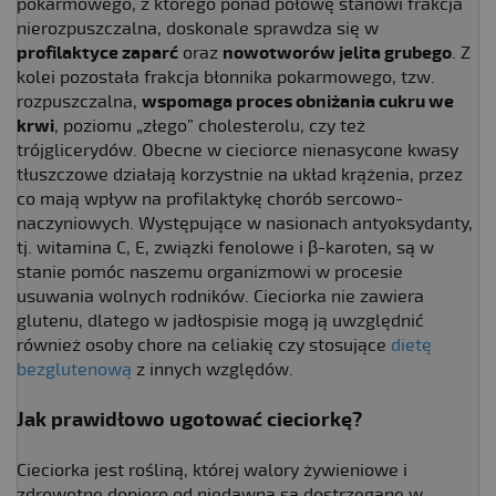
pokarmowego, z którego ponad połowę stanowi frakcja
nierozpuszczalna, doskonale sprawdza się w
profilaktyce zaparć
oraz
nowotworów jelita grubego
. Z
kolei pozostała frakcja błonnika pokarmowego, tzw.
rozpuszczalna,
wspomaga proces obniżania cukru we
krwi
, poziomu „złego” cholesterolu, czy też
trójglicerydów. Obecne w cieciorce nienasycone kwasy
tłuszczowe działają korzystnie na układ krążenia, przez
co mają wpływ na profilaktykę chorób sercowo-
naczyniowych. Występujące w nasionach antyoksydanty,
tj. witamina C, E, związki fenolowe i β-karoten, są w
stanie pomóc naszemu organizmowi w procesie
usuwania wolnych rodników. Cieciorka nie zawiera
glutenu, dlatego w jadłospisie mogą ją uwzględnić
również osoby chore na celiakię czy stosujące
dietę
bezglutenową
z innych względów.
Jak prawidłowo ugotować cieciorkę?
Cieciorka jest rośliną, której walory żywieniowe i
zdrowotne dopiero od niedawna są dostrzegane w