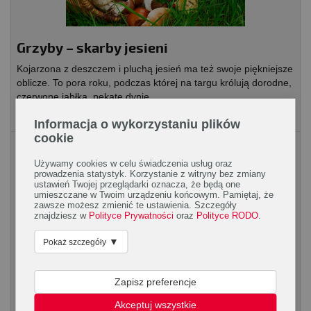
Grzyby – skarby jesieni
Kojarzona z deszczem i pluchą jesień ma też swoje piękniejsze
oblicze. To pora roku, podczas której na targu królują dorodne,
czerwone jabłka, pękate dynie,...
Informacja o wykorzystaniu plików
cookie
Artykuły spożywcze
Używamy cookies w celu świadczenia usług oraz
prowadzenia statystyk. Korzystanie z witryny bez zmiany
ustawień Twojej przeglądarki oznacza, że będą one
umieszczane w Twoim urządzeniu końcowym. Pamiętaj, że
zawsze możesz zmienić te ustawienia. Szczegóły
znajdziesz w
Polityce Prywatności
oraz
Polityce RODO
.
▼
Pokaż szczegóły
Aloes – dobrodziejstwo soczystych liści
Zapisz preferencje
Mięsiste liście aloesu posiadają wiele cennych dla zdrowia
Akceptuj wszystkie
właściwości. Aloes do picia to dobroczynny sok aloesowy, który