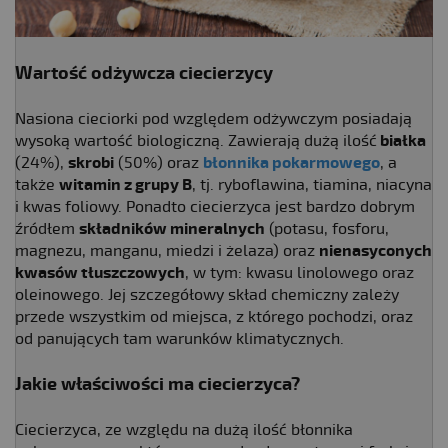
Wartość odżywcza ciecierzycy
Nasiona cieciorki pod względem odżywczym posiadają
wysoką wartość biologiczną. Zawierają dużą ilość
białka
(24%),
skrobi
(50%) oraz
błonnika pokarmowego
, a
także
witamin z grupy B
, tj. ryboflawina, tiamina, niacyna
i kwas foliowy. Ponadto ciecierzyca jest bardzo dobrym
źródłem
składników mineralnych
(potasu, fosforu,
magnezu, manganu, miedzi i żelaza) oraz
nienasyconych
kwasów tłuszczowych
, w tym: kwasu linolowego oraz
oleinowego. Jej szczegółowy skład chemiczny zależy
przede wszystkim od miejsca, z którego pochodzi, oraz
od panujących tam warunków klimatycznych.
Jakie właściwości ma ciecierzyca?
Ciecierzyca, ze względu na dużą ilość błonnika