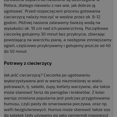
Polsce, dlatego niewielu z nas wie, jak dobrze ją
ugotować. Przed rozpoczęciem procesu gotowania
ciecierzycę należy moczyć w wodzie przez ok. 8-12
godzin. Później nasiona zalewamy świeżą wodą na
wysokości ok. 10 cm nad ich powierzchnią. Początkowo
cieciorkę gotujemy 30 minut bez przykrycia, zbierając
powstającą na wierzchu pianę, a następnie zmniejszamy
ogień, częściowo przykrywamy i gotujemy jeszcze od 40
do 50 minut.
Potrawy z ciecierzycy
Jak jeść ciecierzycę? Cieciorka po ugotowaniu
wykorzystywana jest w wersji niezmielonej w wielu
potrawach, tj. sałatki, zupy, kotlety warzywne, ale także
może stanowić farsz do pierogów i krokietów. Z kolei
wersja zmielona popularna jest podczas przygotowania
humusu, czyli pasty do smarowania pieczywa, oraz np.
wafli bezglutenowych. Humus może stanowić także sos
do sałatek (gdy używamy go jako zamiennik majonezu)