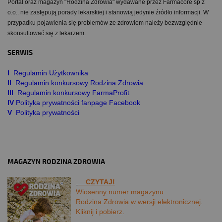
Portal oraz magazyn "Rodzina Zdrowia" wydawane przez Farmacore sp z
o.o.. nie zastępują porady lekarskiej i stanowią jedynie źródło informacji. W
przypadku pojawienia się problemów ze zdrowiem należy bezwzględnie
skonsultować się z lekarzem.
SERWIS
I
Regulamin Użytkownika
II
Regulamin konkursowy Rodzina Zdrowia
III
Regulamin konkursowy FarmaProfit
IV
Polityka prywatności fanpage Facebook
V
Polityka prywatności
MAGAZYN RODZINA ZDROWIA
CZYTAJ!
Wiosenny numer magazynu
Rodzina Zdrowia w wersji elektronicznej.
Kliknij i pobierz.