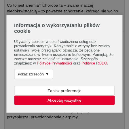
Co to jest anemia? Choroba ta – zwana inaczej
niedokrwistością – to poważne schorzenie, którego nie wolno
lekceważyć. Najczęstszym powodem anemii jest niedobór...
Informacja o wykorzystaniu plików
cookie
Układ krwionośny
Używamy cookies w celu świadczenia usług oraz
prowadzenia statystyk. Korzystanie z witryny bez zmiany
ustawień Twojej przeglądarki oznacza, że będą one
umieszczane w Twoim urządzeniu końcowym. Pamiętaj, że
zawsze możesz zmienić te ustawienia. Szczegóły
znajdziesz w
Polityce Prywatności
oraz
Polityce RODO
.
▼
Pokaż szczegóły
Gdy serce bije nierówno. Co to jest
Zapisz preferencje
arytmia serca i jakie są jej przyczyny
Akceptuj wszystkie
Spróbujmy odpowiedzieć na pytanie: co to jest arytmia serca?
Jeśli nasze serce bije nierówno, nagle jego rytm zwalnia lub
przyspiesza, prawdopodobnie cierpimy...