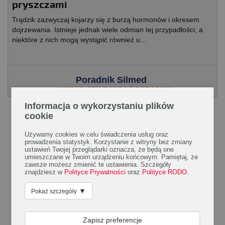
pryszczami
Trądzik zazwyczaj kojarzy się z burzą hormonów i okresem
dojrzewania. Istnieje jednak wiele odmian tej przypadłości, a
niektóre z nich mogą wystąpić również u...
Poradnik Silmed
KLIKNIJ, ABY POBRAĆ PORADNK
Informacja o wykorzystaniu plików
cookie
Używamy cookies w celu świadczenia usług oraz
prowadzenia statystyk. Korzystanie z witryny bez zmiany
ustawień Twojej przeglądarki oznacza, że będą one
umieszczane w Twoim urządzeniu końcowym. Pamiętaj, że
zawsze możesz zmienić te ustawienia. Szczegóły
znajdziesz w
Polityce Prywatności
oraz
Polityce RODO
.
▼
Pokaż szczegóły
Zapisz preferencje