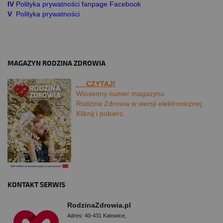
IV
Polityka prywatności fanpage Facebook
V
Polityka prywatności
MAGAZYN RODZINA ZDROWIA
CZYTAJ!
Wiosenny numer magazynu
Rodzina Zdrowia w wersji elektronicznej.
Kliknij i pobierz.
KONTAKT SERWIS
RodzinaZdrowia.pl
Adres: 40-431 Katowice,