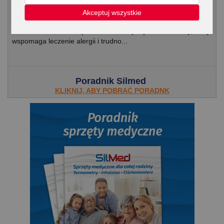
Aloes – dobrodziejstwo soczystych liści
Akceptuj wszystkie
Mięsiste liście aloesu posiadają wiele cennych dla zdrowia
właściwości. Aloes do picia to dobroczynny sok aloesowy, który
wspomaga leczenie alergii i trudno...
Poradnik Silmed
KLIKNIJ, ABY POBRAĆ PORADNK