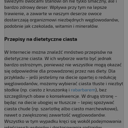
świeżymi owocami stanowi on nie tylko smaczny, ale i
bardzo zdrowy deser. Wpływa przy tym na lepsze
trawienie, a zawarte w naszym deserze owoce
dostarczają organizmowi niezbędnych węglowodanów,
podobnie jak czekolada, witamin i minerałów.
Przepisy na dietetyczne ciasta
W Internecie można znaleźć mnóstwo przepisów na
dietetyczne ciasta. W ich wyborze warto być jednak
bardzo ostrożnym, ponieważ nie wszystkie mogą okazać
się odpowiednie dla prowadzonej przez nas diety. Dla
przykładu – jeśli jesteśmy na diecie opartej o redukcję
węglowodanów, możemy wybierać ciasta tłuste i niezbyt
słodkie (np. ciasto z kruszonką i
rabarbarem
), bez
szczególnych obaw o konsekwencje. W drugą stronę –
będąc na diecie ubogiej w tłuszcze – lepiej spożywać
ciasta chude (np. szarlotkę albo ciasto marchewkowe),
nawet o zwiększonej zawartość węglowodanów.
Wszystko w tym wypadku kręci się wokół podejmowania
właściwych wyborów i dostosowania rodzajów