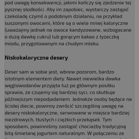
pod uwagę konsekwencji, jakimi kończy się zjedzenie tej
pysznej słodkości. Aby im zapobiec, wystarczy zastąpić
czekoladę czymś o podobnym działaniu, na przykład
suszonymi owocami, które są o wiele mniej kaloryczne
(uważajmy jednak na owoce kandyzowane, wzbogacane
o dużą dawkę cukru) lub gorącym kakao z łyżeczką
miodu, przygotowanym na chudym mleku.
Niskokaloryczne desery
Deser sam w sobie jest, wbrew pozorom, bardzo
istotnym elementem diety. Nawet niewielka dawka
węglowodanów przyjęta tuż po głównym posiłku
sprawia, że czujemy się bardziej syci, co skutkuje
późniejszym niepodjadaniem. Jednakże osoby będące na
ścisłej diecie, powinny zwrócić szczególną uwagę na
desery niskokaloryczne, serwowane w miejsce bardziej
niezdrowych, tłustych i ciężkich przekąsek. Tym
sposobem, powinniśmy zastąpić chociażby tradycyjną
bitą śmietanę jogurtem naturalnym. W połączeniu ze