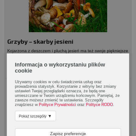
Grzyby – skarby jesieni
Kojarzona z deszczem i pluchą jesień ma też swoje piękniejsze
oblicze. To pora roku, podczas której na targu królują dorodne,
czerwone jabłka, pękate dynie,...
Informacja o wykorzystaniu plików
cookie
Używamy cookies w celu świadczenia usług oraz
Artykuły spożywcze
prowadzenia statystyk. Korzystanie z witryny bez zmiany
ustawień Twojej przeglądarki oznacza, że będą one
umieszczane w Twoim urządzeniu końcowym. Pamiętaj, że
zawsze możesz zmienić te ustawienia. Szczegóły
znajdziesz w
Polityce Prywatności
oraz
Polityce RODO
.
▼
Pokaż szczegóły
Zapisz preferencje