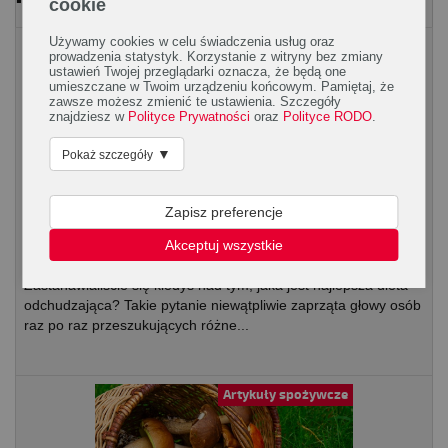
cookie
Używamy cookies w celu świadczenia usług oraz
Rodzaje diet
prowadzenia statystyk. Korzystanie z witryny bez zmiany
ustawień Twojej przeglądarki oznacza, że będą one
umieszczane w Twoim urządzeniu końcowym. Pamiętaj, że
zawsze możesz zmienić te ustawienia. Szczegóły
znajdziesz w
Polityce Prywatności
oraz
Polityce RODO
.
▼
Pokaż szczegóły
Zapisz preferencje
Najlepsza dieta odchudzająca –
Akceptuj wszystkie
odkrywamy sekret
Zastanawialiście się kiedyś nad tym, jaka jest najlepsza dieta
odchudzająca? Takie pytanie niewątpliwie zaprząta głowy osób
raz po raz przeszukujących różne...
Artykuły spożywcze