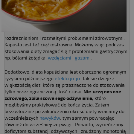
rozdrażnieniem i rozmaitymi problemami zdrowotnymi.
Kapusta jest też ciężkostrawna. Możemy więc podczas
stosowania diety zmagać się z problemami gastrycznymi
np. bólami żołądka,
wzdęciami
i
gazami
.
Dodatkowo, dieta kapuściana jest obarczona ogromnym
ryzykiem późniejszego
efektu jo-jo
. Tak się dzieje z
większością diet, które są przeznaczone do stosowania
tylko przez ograniczoną ilość czasu.
Nie uczą nas one
zdrowego, zbilansowanego odżywiania,
które
moglibyśmy praktykować do końca życia. Zatem
bezzwłocznie po zakończeniu okresu diety wracamy do
wcześniejszych
nawyków
, tym samym powracając
również do wcześniejszej wagi.. Ponadto, wycieńczony
deficytem substancji odżywczych i znudzony monotonią