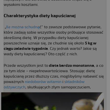
wysokimi kosztami.
Charakterystyka diety kapuścianej
„
Ile można schudną
ć” to zawsze podstawowe pytanie,
które zadają sobie wszystkie osoby próbujące stosować
określoną dietę. W przypadku diety kapuścianej
powszechnie uznaje się, że chudnie się około
5 kg w
ciągu zaledwie tygodnia
. Czy jednak warto? Jakie są
wady diety kapuścianej? Oto część z nich.
Przede wszystkim jest to
dieta bardzo monotonna
, a co
za tym idzie – niepełnowartościowa. Stosując dietę
kapuścianą przez dłuższy czas, moglibyśmy nabawić się
poważnych
niedoborów witamin
i
składników
odżywczych
, skutkujących złym sa
mopoczuciem,