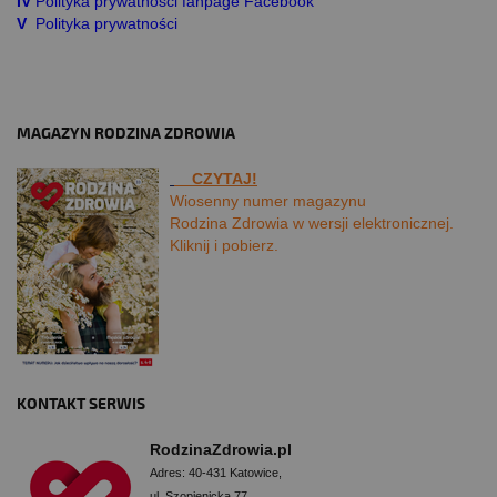
IV
Polityka prywatności fanpage Facebook
V
Polityka prywatności
MAGAZYN RODZINA ZDROWIA
CZYTAJ!
Wiosenny numer magazynu
Rodzina Zdrowia w wersji elektronicznej.
Kliknij i pobierz.
KONTAKT SERWIS
RodzinaZdrowia.pl
Adres: 40-431 Katowice,
ul. Szopienicka 77