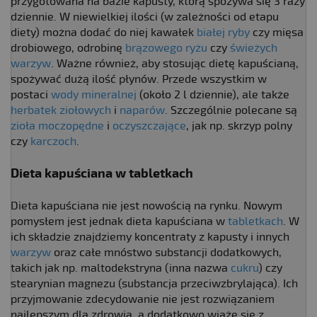
przygotowana na bazie kapusty, którą spożywa się 3 razy
dziennie. W niewielkiej ilości (w zależności od etapu
diety) można dodać do niej kawałek
białej ryby
czy mięsa
drobiowego, odrobinę
brązowego ryżu
czy
świeżych
warzyw
. Ważne również, aby stosując dietę kapuścianą,
spożywać dużą ilość płynów. Przede wszystkim w
postaci
wody mineralnej
(około 2 l dziennie), ale także
herbatek ziołowych
i
naparów
. Szczególnie polecane są
zioła moczopędne
i
oczyszczające
, jak np. skrzyp polny
czy
karczoch
.
Dieta kapuściana w tabletkach
Dieta kapuściana nie jest nowością na rynku. Nowym
pomysłem jest jednak dieta kapuściana w
tabletkach
. W
ich składzie znajdziemy koncentraty z kapusty i innych
warzyw
oraz całe mnóstwo substancji dodatkowych,
takich jak np. maltodekstryna (inna nazwa
cukru
) czy
stearynian magnezu (substancja przeciwzbrylająca). Ich
przyjmowanie zdecydowanie nie jest rozwiązaniem
najlepszym dla zdrowia, a dodatkowo wiąże się z