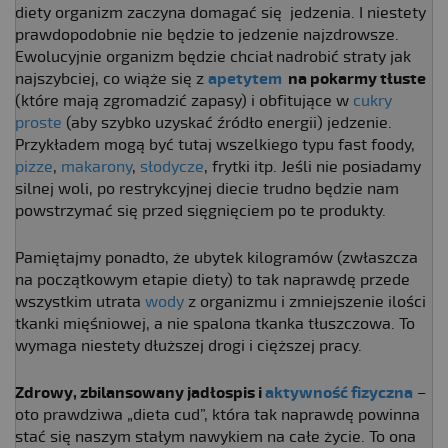
diety organizm zaczyna domagać się jedzenia. I niestety
prawdopodobnie nie będzie to jedzenie najzdrowsze.
Ewolucyjnie organizm będzie chciał nadrobić straty jak
najszybciej, co wiąże się z
apetytem
na pokarmy tłuste
(które mają zgromadzić zapasy) i obfitujące w
cukry
proste
(aby szybko uzyskać źródło energii) jedzenie.
Przykładem mogą być tutaj wszelkiego typu fast foody,
pizze
,
makarony
,
słodycze
, frytki itp. Jeśli nie posiadamy
silnej woli, po restrykcyjnej diecie trudno będzie nam
powstrzymać się przed sięgnięciem po te produkty.
Pamiętajmy ponadto, że ubytek kilogramów (zwłaszcza
na początkowym etapie diety) to tak naprawdę przede
wszystkim utrata
wody
z organizmu i zmniejszenie ilości
tkanki mięśniowej, a nie spalona tkanka tłuszczowa. To
wymaga niestety dłuższej drogi i cięższej pracy.
Zdrowy, zbilansowany jadłospis i
aktywność fizyczna
–
oto prawdziwa „dieta cud”, która tak naprawdę powinna
stać się naszym stałym nawykiem na całe życie. To ona