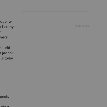
.
___________________________________
nego, w
___________________________REKLAMA
i chcemy
y
wersji
 kurki
e jednak
 grzyby,
anek,