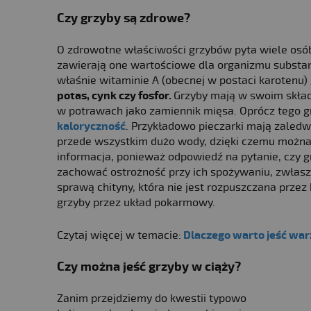
Czy grzyby są zdrowe?
O zdrowotne właściwości grzybów pyta wiele osób
zawierają one wartościowe dla organizmu substan
właśnie witaminie A (obecnej w postaci karotenu)
potas, cynk czy fosfor.
Grzyby mają w swoim skład
w potrawach jako zamiennik mięsa. Oprócz tego gr
kaloryczność
. Przykładowo pieczarki mają zaledwi
przede wszystkim dużo wody, dzięki czemu można j
informacja, ponieważ odpowiedź na pytanie, czy gr
zachować ostrożność przy ich spożywaniu, zwłas
sprawą chityny, która nie jest rozpuszczana prze
grzyby przez układ pokarmowy.
Czytaj więcej w temacie:
Dlaczego warto jeść wa
Czy można jeść grzyby w ciąży?
Zanim przejdziemy do kwestii typowo