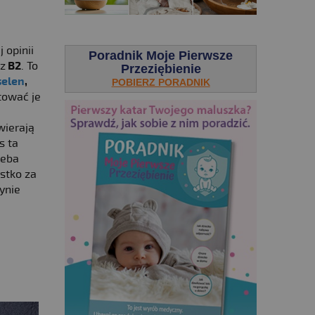
.
 opinii
Poradnik Moje Pierwsze
z
B2
. To
Przeziębienie
selen
,
POBIERZ PORADNIK
tować je
wierają
s ta
zeba
stko za
ynie