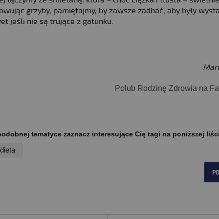
j łączymy ze śmietaną, która – choć ciężka i tłusta – świetnie
towując grzyby, pamiętajmy, by zawsze zadbać, aby były wyst
et jeśli nie są trujące z gatunku.
Mar
Polub Rodzinę Zdrowia na F
odobnej tematyce zaznacz interesujące Cię tagi na poniższej liśc
dieta
P