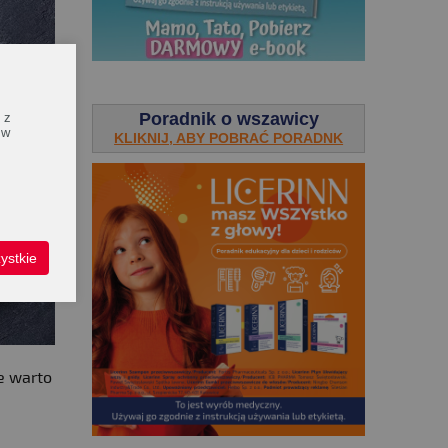
.
Poradnik o wszawicy
 z
 w
KLIKNIJ, ABY POBRAĆ PORADNK
ystkie
e warto