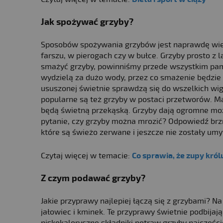
Jak spożywać grzyby?
Sposobów spożywania grzybów jest naprawdę wiele
farszu, w pierogach czy w bułce. Grzyby prosto z 
smażyć grzyby, powinniśmy przede wszystkim pami
wydzielą za dużo wody, przez co smażenie będzie 
ususzonej świetnie sprawdzą się do wszelkich wigi
popularne są też grzyby w postaci przetworów. Ma
będą świetną przekąską. Grzyby dają ogromne moż
pytanie, czy grzyby można mrozić? Odpowiedź brzm
które są świeżo zerwane i jeszcze nie zostały um
Czytaj więcej w temacie:
Co sprawia, że zupy król
Z czym podawać grzyby?
Jakie przyprawy najlepiej łączą się z grzybami? 
jałowiec i kminek. Te przyprawy świetnie podbijaj