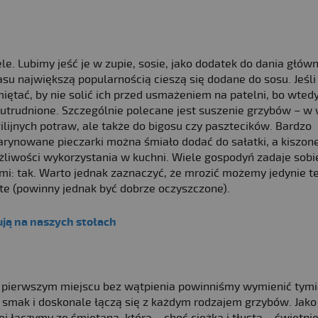
. Lubimy jeść je w zupie, sosie, jako dodatek do dania głów
lasu największą popularnością cieszą się dodane do sosu. Jeśl
ętać, by nie solić ich przed usmażeniem na patelni, bo wted
utrudnione. Szczególnie polecane jest suszenie grzybów – w 
lijnych potraw, ale także do bigosu czy pasztecików. Bardzo
rynowane pieczarki można śmiało dodać do sałatki, a kiszone
liwości wykorzystania w kuchni. Wiele gospodyń zadaje sobi
i: tak. Warto jednak zaznaczyć, że mrozić możemy jedynie te
yte (powinny jednak być dobrze oczyszczone).
ują na naszych stołach
Na pierwszym miejscu bez wątpienia powinniśmy wymienić tymi
ą smak i doskonale łączą się z każdym rodzajem grzybów. Jako