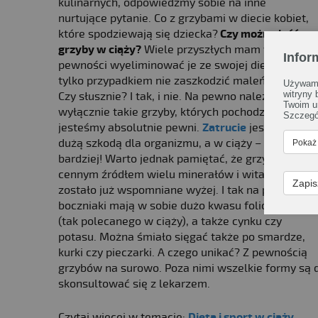
kulinarnych, odpowiedzmy sobie na inne
nurtujące pytanie. Co z grzybami w diecie kobiet,
które spodziewają się dziecka?
Czy można jeść
grzyby w ciąży?
Wiele przyszłych mam woli dla
Infor
pewności wyeliminować je ze swojej diety, żeby
tylko przypadkiem nie zaszkodzić maleństwu.
Używamy
witryny
Czy słusznie? I tak, i nie. Na pewno należy jeść
Twoim u
wyłącznie takie grzyby, których pochodzenia
Szczegó
jesteśmy absolutnie pewni.
Zatrucie
jest zawsze
dużą szkodą dla organizmu, a w ciąży – tym
Pokaż
bardziej! Warto jednak pamiętać, że grzyby są
cennym źródłem wielu minerałów i witamin, co
Zapis
zostało już wspomniane wyżej. I tak na przykład
boczniaki mają w sobie dużo kwasu foliowego
(tak polecanego w ciąży), a także cynku czy
potasu. Można śmiało sięgać także po smardze,
kurki czy pieczarki. A czego unikać? Z pewnością
grzybów na surowo. Poza nimi wszelkie formy są 
skonsultować się z lekarzem.
Czytaj więcej w temacie:
Dieta i sport w ciąży