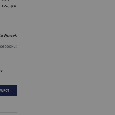
 się z
arczająco
ta Nowak
acebooku:
ie.
OWRÓT