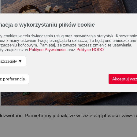
macja o wykorzystaniu plików cookie
 cookies w celu świadczenia usług oraz prowadzenia statystyk. Korzystanie
 bez zmiany ustawień Twojej przeglądarki oznacza, że będą one umieszczane
rządzeniu końcowym. Pamiętaj, że zawsze możesz zmienić te ustawienia.
ły znajdziesz w
Polityce Prywatności
oraz
Polityce RODO
.
▼
 szczegóły
z preferencje
Akceptuj wsz
dozwolone. Pamiętajmy jednak, że w razie wątpliwości zawsz