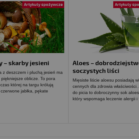
Artykuły spożywcze
Artykuły sp
 – skarby jesieni
Aloes – dobrodziejstw
soczystych liści
a z deszczem i pluchą jesień ma
 piękniejsze oblicze. To pora
Mięsiste liście aloesu posiadają w
czas której na targu królują
cennych dla zdrowia właściwości.
 czerwone jabłka, pękate
do picia to dobroczynny sok aloe
który wspomaga leczenie alergii i 