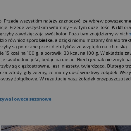
. Przede wszystkim należy zaznaczyć, że wbrew powszechnej
cje. Przede wszystkim witaminy – w tym duże ilości
A
i
B1
ora
 grzyby zawdzięczają swój kolor. Poza tym znajdziemy w nich
zie również sporo
białka
, a dzięki niemu możemy śmiało trak
zyby są polecane przez dietetyków ze względu na ich niską
e 15 kcal na 100 g, a borowiki 33 kcal na 100 g. W składzie za
e swobodnie jeść, będąc na diecie. Niech jednak nie zmyli na
zyby są ciężkostrawne, jest, niestety, twierdząca. Dlatego tr
zcza wtedy, gdy wiemy, że mamy dość wrażliwy żołądek. Wszy
z kwasy żołądkowe. W rezultacie nasz żołądek przepuszcza jed
rzywa i owoce sezonowe