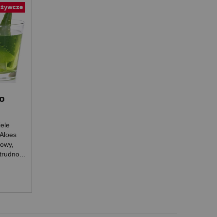
ożywcze
o
iele
 Aloes
sowy,
trudno...