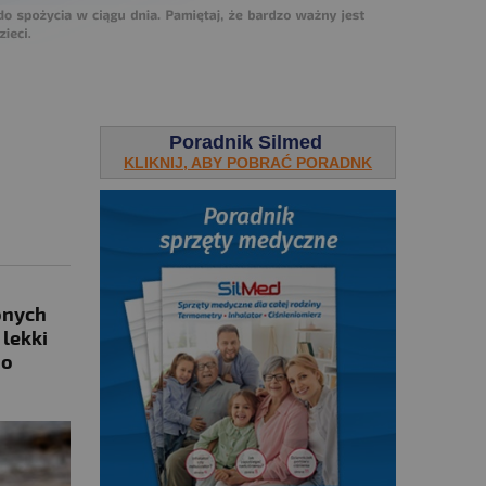
Poradnik Silmed
KLIKNIJ, ABY POBRAĆ PORADNK
onych
lekki
Co