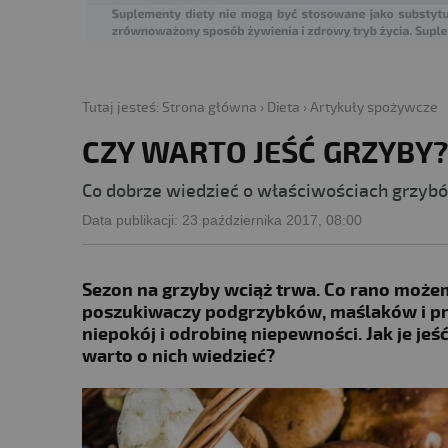
Tutaj jesteś:
Strona główna
›
Dieta
›
Artykuły spożywcze
CZY WARTO JEŚĆ GRZYBY?
Co dobrze wiedzieć o właściwościach grzyb
Data publikacji:
23 października 2017, 08:00
Sezon na grzyby wciąż trwa. Co rano może
poszukiwaczy podgrzybków, maślaków i pr
niepokój i odrobinę niepewności. Jak je jeś
warto o nich wiedzieć?