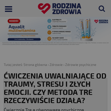
Tutaj jesteś:
Strona główna
›
Zdrowie
›
Zdrowie psychiczne
ĆWICZENIA UWALNIAJĄCE OD
TRAUMY, STRESU I ZŁYCH
EMOCJI. CZY METODA TRE
RZECZYWIŚCIE DZIAŁA?
Ćwiecznia Tre a równowaga psychiczna