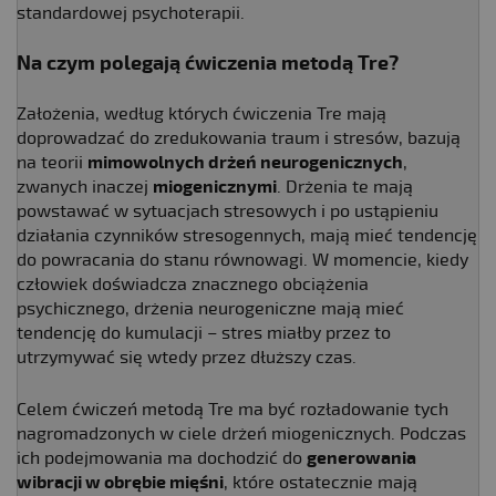
standardowej psychoterapii.
Na czym polegają ćwiczenia metodą Tre?
Założenia, według których ćwiczenia Tre mają
doprowadzać do zredukowania traum i stresów, bazują
na teorii
mimowolnych drżeń neurogenicznych
,
zwanych inaczej
miogenicznymi
. Drżenia te mają
powstawać w sytuacjach stresowych i po ustąpieniu
działania czynników stresogennych, mają mieć tendencję
do powracania do stanu równowagi. W momencie, kiedy
człowiek doświadcza znacznego obciążenia
psychicznego, drżenia neurogeniczne mają mieć
tendencję do kumulacji – stres miałby przez to
utrzymywać się wtedy przez dłuższy czas.
Celem ćwiczeń metodą Tre ma być rozładowanie tych
nagromadzonych w ciele drżeń miogenicznych. Podczas
ich podejmowania ma dochodzić do
generowania
wibracji w obrębie mięśni
, które ostatecznie mają