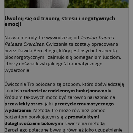
Uwolnij się od traumy, stresu i negatywnych
emocji
Nazwa metody Tre wywodzi się od
Tension Trauma
Release Exercises
. Ćwiczenia te zostały opracowane
przez Davida Berceliego, który jest psychoterapeutą
bioenergetycznym i zajmuje się pomaganiem ludziom,
którzy doświadczyli jakiegoś traumatycznego
wydarzenia.
Ćwiczenia Tre polecane są osobom, które doświadczają
jakichś
trudności w codziennym funkcjonowaniu
.
Źródłem takowych może być zarówno narażenie na
przewlekły stres
, jak i
przeżycie traumatycznego
wydarzenia
. Metoda Tre może również pomóc
pacjentom borykającym się z
przewlekłymi
dolegliwościami bólowymi
. Ćwiczenia metodą
Berceliego polecane bywają również jako uzupełnienie