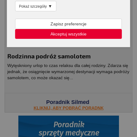
Czas wolny
▼
Pokaż szczegóły
Zapisz preferencje
Akceptuj wszystkie
Rodzinna podróż samolotem
Wytęskniony urlop to czas relaksu dla całej rodziny. Zdarza się
jednak, że osiągnięcie wymarzonej destynacji wymaga podróży
samolotem, co może okazać się...
Poradnik Silmed
KLIKNIJ, ABY POBRAĆ PORADNK