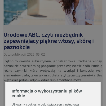
Urodowe ABC, czyli niezbędnik
zapewniający piękne włosy, skórę i
paznokcie
Data publikacji: 2023-05-02
Piękno to kwestia subiektywna, jednak zdrowe i zadbane włosy,
paznokcie oraz skóra są pożądane przez większość osób. Istnieją
różne czynniki, które wpływają na wygląd i kondycję tych
elementów ciała, takie jak m.in. dieta, styl życia czy genetyka. Bez
wątpienia jednak odpowiednia suplementacja może...
Informacja o wykorzystaniu plików
cookie
CZYTAJ WIĘCEJ!
Używamy cookies w celu świadczenia usług oraz