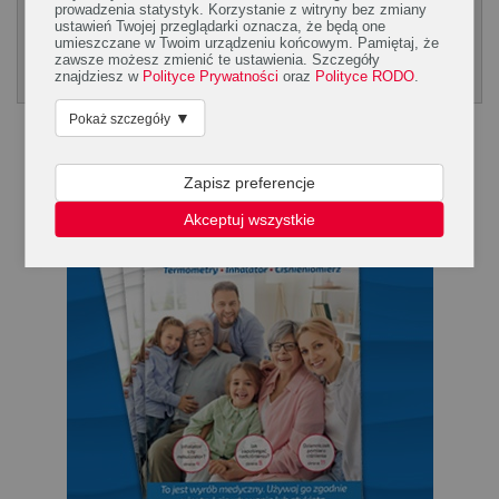
prowadzenia statystyk. Korzystanie z witryny bez zmiany
ustawień Twojej przeglądarki oznacza, że będą one
WRÓĆ
1
2
3
4
...
14
DALEJ
umieszczane w Twoim urządzeniu końcowym. Pamiętaj, że
zawsze możesz zmienić te ustawienia. Szczegóły
Poradnik Silmed
znajdziesz w
Polityce Prywatności
oraz
Polityce RODO
.
KLIKNIJ, ABY POBRAĆ PORADNK
▼
Pokaż szczegóły
Zapisz preferencje
Akceptuj wszystkie