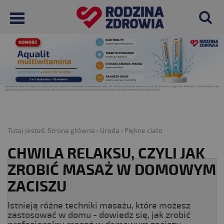
Tutaj jesteś:
Strona główna
›
Uroda
›
Piękne ciało
CHWILA RELAKSU, CZYLI JAK
ZROBIĆ MASAŻ W DOMOWYM
ZACISZU
Istnieją różne techniki masażu, które możesz
zastosować w domu - dowiedz się, jak zrobić