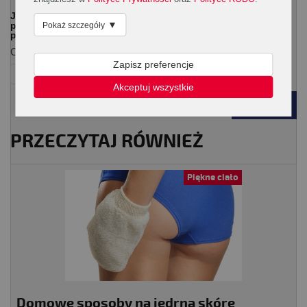
Jeśli chcesz w łatwy sposób dotrzeć do artykułów o
▼
podobnej tematyce zaznacz interesujące Cię tagi na
Pokaż szczegóły
poniższej liście.
Ogólna:
Zapisz preferencje
ciało
skóra
uroda
Akceptuj wszystkie
POWRÓT
PRZECZYTAJ RÓWNIEŻ
Piękne ciało
Domowe sposoby na jędrną skórę