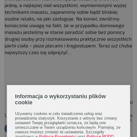
jedną, a najlepiej nad wszystkimi, wymienionymi wyżej
technikami masażu, zapewnimy sobie bądź bliskiej
osobie relaks, na jaki zasługuje. Na koniec zwróćmy
koniecznie uwagę na fakt, że w przypadku domowego
masażu jesteśmy w stanie poradzić sobie bez pomocy
drugiej osoby przy rozmasowaniu praktycznie wszystkich
partii ciała – poza plecami i kręgosłupem. Teraz już chyba
najwyższy czas się odprężyć…
Informacja o wykorzystaniu plików
cookie
Paweł Karwowski
Używamy cookies w celu świadczenia usług oraz
Udostępnij:
Polub Rodzinę Zdrowia na
prowadzenia statystyk. Korzystanie z witryny bez zmiany
Facebooku:
ustawień Twojej przeglądarki oznacza, że będą one
umieszczane w Twoim urządzeniu końcowym. Pamiętaj, że
zawsze możesz zmienić te ustawienia. Szczegóły
znajdziesz w
Polityce Prywatności
oraz
Polityce RODO
.