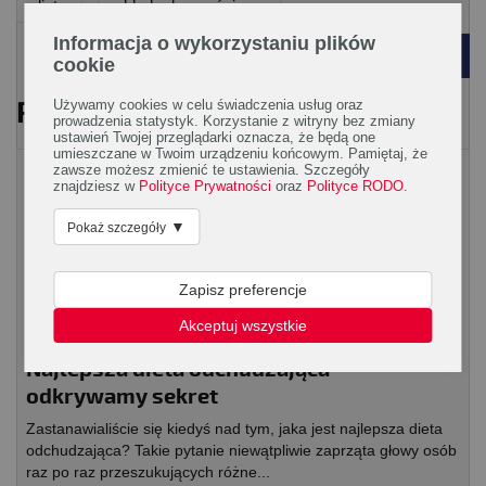
dieta
układ odpornościowy
Informacja o wykorzystaniu plików
POWRÓT
cookie
PRZECZYTAJ RÓWNIEŻ
Używamy cookies w celu świadczenia usług oraz
prowadzenia statystyk. Korzystanie z witryny bez zmiany
ustawień Twojej przeglądarki oznacza, że będą one
umieszczane w Twoim urządzeniu końcowym. Pamiętaj, że
Rodzaje diet
zawsze możesz zmienić te ustawienia. Szczegóły
znajdziesz w
Polityce Prywatności
oraz
Polityce RODO
.
▼
Pokaż szczegóły
Zapisz preferencje
Akceptuj wszystkie
Najlepsza dieta odchudzająca –
odkrywamy sekret
Zastanawialiście się kiedyś nad tym, jaka jest najlepsza dieta
odchudzająca? Takie pytanie niewątpliwie zaprząta głowy osób
raz po raz przeszukujących różne...