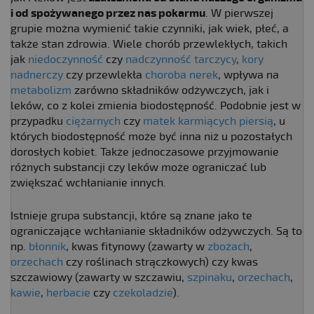
i od spożywanego przez nas pokarmu
. W pierwszej
grupie można wymienić takie czynniki, jak wiek, płeć, a
także stan zdrowia. Wiele chorób przewlekłych, takich
jak
niedoczynność
czy
nadczynność tarczycy
,
kory
nadnerczy
czy przewlekła
choroba nerek
, wpływa na
metabolizm
zarówno składników odżywczych, jak i
leków, co z kolei zmienia biodostępność. Podobnie jest w
przypadku
ciężarnych
czy
matek karmiących piersią
, u
których biodostępność może być inna niż u pozostałych
dorosłych kobiet. Także jednoczasowe przyjmowanie
różnych substancji czy leków może ograniczać lub
zwiększać wchłanianie innych.
Istnieje grupa substancji, które są znane jako te
ograniczające wchłanianie składników odżywczych. Są to
np.
błonnik
, kwas fitynowy (zawarty w
zbożach
,
orzechach
czy roślinach strączkowych) czy kwas
szczawiowy (zawarty w szczawiu,
szpinaku
,
orzechach
,
kawie
,
herbacie
czy
czekoladzie
).