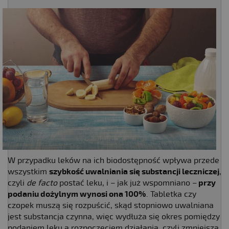
W przypadku leków na ich biodostępność wpływa przede
wszystkim
szybkość uwalniania się substancji leczniczej
,
czyli
de facto
postać leku, i – jak już wspomniano –
przy
podaniu dożylnym wynosi ona 100%
. Tabletka czy
czopek muszą się rozpuścić, skąd stopniowo uwalniana
jest substancja czynna, więc wydłuża się okres pomiędzy
podaniem leku a rozpoczęciem działania, czyli zmniejsza