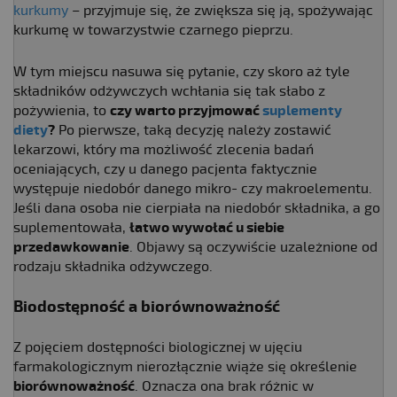
kurkumy
– przyjmuje się, że zwiększa się ją, spożywając
kurkumę w towarzystwie czarnego pieprzu.
W tym miejscu nasuwa się pytanie, czy skoro aż tyle
składników odżywczych wchłania się tak słabo z
pożywienia, to
czy warto przyjmować
suplementy
diety
?
Po pierwsze, taką decyzję należy zostawić
lekarzowi, który ma możliwość zlecenia badań
oceniających, czy u danego pacjenta faktycznie
występuje niedobór danego mikro- czy makroelementu.
Jeśli dana osoba nie cierpiała na niedobór składnika, a go
suplementowała,
łatwo wywołać u siebie
przedawkowanie
. Objawy są oczywiście uzależnione od
rodzaju składnika odżywczego.
Biodostępność a biorównoważność
Z pojęciem dostępności biologicznej w ujęciu
farmakologicznym nierozłącznie wiąże się określenie
biorównoważność
. Oznacza ona brak różnic w