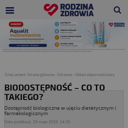
Tutaj jesteś:
Strona główna
›
Zdrowie
›
Układ odpornościowy
BIODOSTĘPNOŚĆ – CO TO
TAKIEGO?
Dostępność biologiczna w ujęciu dietetycznym i
farmakologicznym
Data publikacji:
29 maja 2018, 14:30