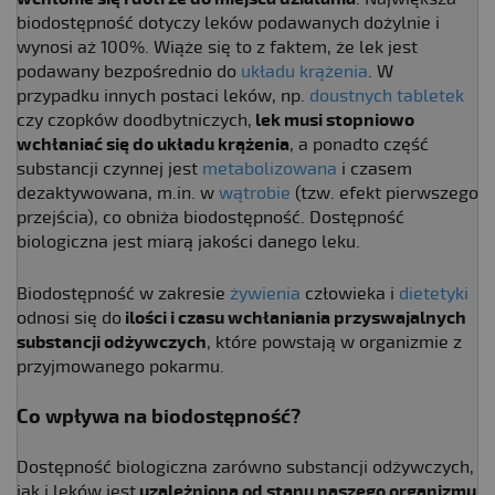
biodostępność dotyczy leków podawanych dożylnie i
wynosi aż 100%. Wiąże się to z faktem, że lek jest
podawany bezpośrednio do
układu krążenia
. W
przypadku innych postaci leków, np.
doustnych tabletek
czy czopków doodbytniczych,
lek musi stopniowo
wchłaniać się do układu krążenia
, a ponadto część
substancji czynnej jest
metabolizowana
i czasem
dezaktywowana, m.in. w
wątrobie
(tzw. efekt pierwszego
przejścia), co obniża biodostępność. Dostępność
biologiczna jest miarą jakości danego leku.
Biodostępność w zakresie
żywienia
człowieka i
dietetyki
odnosi się do
ilości i czasu wchłaniania przyswajalnych
substancji odżywczych
, które powstają w organizmie z
przyjmowanego pokarmu.
Co wpływa na biodostępność
?
Dostępność biologiczna zarówno substancji odżywczych,
jak i leków jest
uzależniona od stanu naszego organizmu