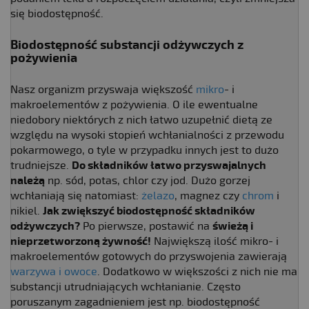
się biodostępność.
Biodostępność substancji odżywczych z
pożywienia
Nasz organizm przyswaja większość
mikro
- i
makroelementów z pożywienia. O ile ewentualne
niedobory niektórych z nich łatwo uzupełnić dietą ze
względu na wysoki stopień wchłanialności z przewodu
pokarmowego, o tyle w przypadku innych jest to dużo
trudniejsze.
Do składników łatwo przyswajalnych
należą
np. sód, potas, chlor czy jod. Dużo gorzej
wchłaniają się natomiast:
żelazo
, magnez czy
chrom
i
nikiel.
Jak zwiększyć biodostępność składników
odżywczych?
Po pierwsze, postawić na
świeżą i
nieprzetworzoną żywność!
Największą ilość mikro- i
makroelementów gotowych do przyswojenia zawierają
warzywa i owoce
. Dodatkowo w większości z nich nie ma
substancji utrudniających wchłanianie. Często
poruszanym zagadnieniem jest np. biodostępność