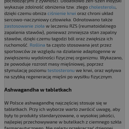
pochodzącymi z żywności. Dodatkowo żeń-szeń indyjski
wykazuje zdolność obniżenia tzw. złego
cholesterolu
,
dzięki czemu obniża
ciśnienie krwi
oraz chroni układ
sercowo-naczyniowy człowieka. Odnotowano także
zastosowanie zioła
w leczeniu RZS (reumatoidalnego
zapalenia stawów), ponieważ zmniejsza stan zapalny
stawów, dzięki czemu łagodzi ból oraz zwiększa ich
ruchomość.
Roślina
ta często stosowana jest przez
sportowców ze względu na działanie adaptogenne w
zwiększeniu wydolności fizycznej organizmu. Wykazano,
że powoduje rozrost masy mięśniowej, poprzez
stymulację poziomu
testosteronu
we krwi, oraz wpływa
na szybką regenerację mięśni po wysiłku fizycznym.
Ashwagandha w tabletkach
W Polsce ashwagandhę najczęściej stosuje się w
tabletkach. Przy ich wyborze warto zwrócić uwagę, aby
były to produkty standaryzowane, o wysokiej jakości,
najlepiej przechowywane w butelkach z ciemnego szkła
farmaceutycznego. Nie należy przekraczać dziennej