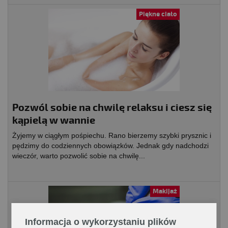
Piękne ciało
Pozwól sobie na chwilę relaksu i ciesz się
kąpielą w wannie
Żyjemy w ciągłym pośpiechu. Rano bierzemy szybki prysznic i
pędzimy do codziennych obowiązków. Jednak gdy nadchodzi
wieczór, warto pozwolić sobie na chwilę...
Makijaż
Informacja o wykorzystaniu plików