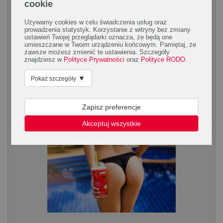
cookie
Używamy cookies w celu świadczenia usług oraz
prowadzenia statystyk. Korzystanie z witryny bez zmiany
ustawień Twojej przeglądarki oznacza, że będą one
umieszczane w Twoim urządzeniu końcowym. Pamiętaj, że
zawsze możesz zmienić te ustawienia. Szczegóły
Microblading - nowa generacja makijażu
znajdziesz w
Polityce Prywatności
oraz
Polityce RODO
.
permanentnego
▼
Pokaż szczegóły
Od kilku sezonów w modzie są wyraźnie zaznaczone, grube
brwi. Microblading, czyli rodzaj makijażu permanentnego, to
sposób na nadanie kształtu i grubości...
Zapisz preferencje
Akceptuj wszystkie
Rodzaje treningów