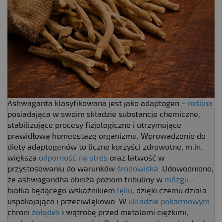
Ashwaganta klasyfikowana jest jako adaptogen –
roślina
posiadająca w swoim składzie substancje chemiczne,
stabilizujące procesy fizjologiczne i utrzymujące
prawidłową homeostazę organizmu. Wprowadzenie do
diety adaptogenów to liczne korzyści zdrowotne, m.in.
większa
odporność na stres
oraz łatwość w
przystosowaniu do warunków
środowiska
. Udowodniono,
że ashwagandha obniża poziom tribuliny w
mózgu
-
białka będącego wskaźnikiem
lęku
, dzięki czemu działa
uspokajająco i przeciwlękowo. W
układzie pokarmowym
chroni
żołądek
i wątrobę przed metalami ciężkimi,