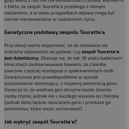
gdyż wielu z nas nie ma świadomości choroby. Wynika to
z faktu, że zespól Tourette’a przebiega z różnym
nasileniem, a w wielu przypadkach objawy mogą być
niemal niezauważalne w codziennym życiu.
Genetyczne podstawy zespołu Tourette’a
Przy okazji warto wspomnieć, że do niedawna nie
znaliśmy odpowiedzi na pytanie, czy
zespół Tourette’a
jest dziedziczny
. Okazuje się, że tak. W wielu badaniach
klinicznych zaobserwowano bowiem, że choroba
znacznie częściej występuje u spokrewnionych osób.
Dziedziczona jest prawdopodobnie w sposób
autosomalnie dominujący, z niepełną penetracją genu.
Oznacza to, że wadliwy gen otrzyma każde dziecko
osoby chorej, jednak nie u każdego wywoła on chorobę
(jednak dalej będzie nosicielem genu i przekaże go
potomstwu, które może zachorować).
Jak wykryć zespół Tourette’a?