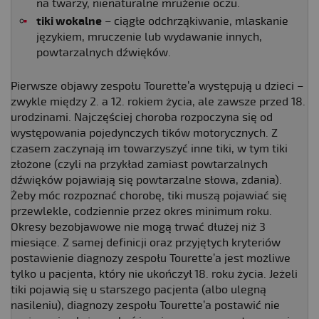
na twarzy, nienaturalne mrużenie oczu.
tiki wokalne
– ciągłe odchrząkiwanie, mlaskanie
językiem, mruczenie lub wydawanie innych,
powtarzalnych dźwięków.
Pierwsze objawy zespołu Tourette’a występują u dzieci –
zwykle między 2. a 12. rokiem życia, ale zawsze przed 18.
urodzinami. Najczęściej choroba rozpoczyna się od
występowania pojedynczych tików motorycznych. Z
czasem zaczynają im towarzyszyć inne tiki, w tym tiki
złożone (czyli na przykład zamiast powtarzalnych
dźwięków pojawiają się powtarzalne słowa, zdania).
Żeby móc rozpoznać chorobę, tiki muszą pojawiać się
przewlekle, codziennie przez okres minimum roku.
Okresy bezobjawowe nie mogą trwać dłużej niż 3
miesiące. Z samej definicji oraz przyjętych kryteriów
postawienie diagnozy zespołu Tourette’a jest możliwe
tylko u pacjenta, który nie ukończył 18. roku życia. Jeżeli
tiki pojawią się u starszego pacjenta (albo ulegną
nasileniu), diagnozy zespołu Tourette’a postawić nie