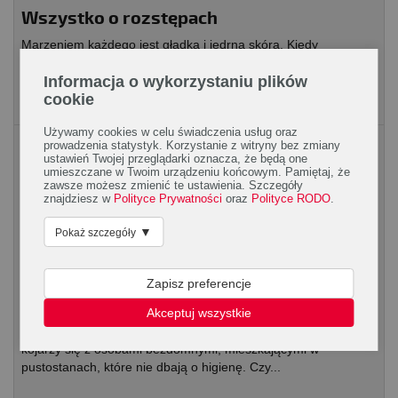
Wszystko o rozstępach
Marzeniem każdego jest gładka i jędrna skóra. Kiedy
zauważymy zachodzące w niej zmiany, często jest już za
Informacja o wykorzystaniu plików
późno, by im zapobiec. Możemy jednak zadbać o to,...
cookie
Używamy cookies w celu świadczenia usług oraz
Skóra
prowadzenia statystyk. Korzystanie z witryny bez zmiany
ustawień Twojej przeglądarki oznacza, że będą one
umieszczane w Twoim urządzeniu końcowym. Pamiętaj, że
zawsze możesz zmienić te ustawienia. Szczegóły
znajdziesz w
Polityce Prywatności
oraz
Polityce RODO
.
▼
Pokaż szczegóły
Zapisz preferencje
Świerzb – jak z nim walczyć?
Akceptuj wszystkie
Świerzb wydaje się chorobą wynikającą z brudu. Niesłusznie
kojarzy się z osobami bezdomnymi, mieszkającymi w
pustostanach, które nie dbają o higienę. Czy...