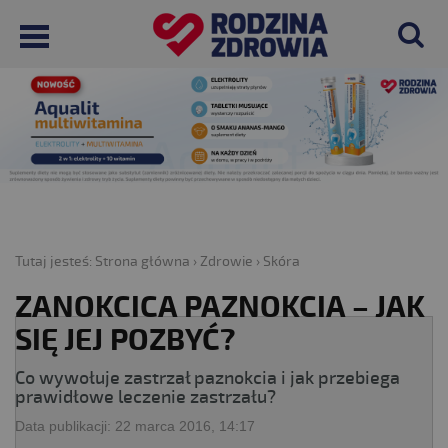
Tutaj jesteś:
Strona główna
›
Zdrowie
›
Skóra
ZANOKCICA PAZNOKCIA – JAK
SIĘ JEJ POZBYĆ?
Co wywołuje zastrzał paznokcia i jak przebiega
prawidłowe leczenie zastrzału?
Data publikacji:
22 marca 2016, 14:17