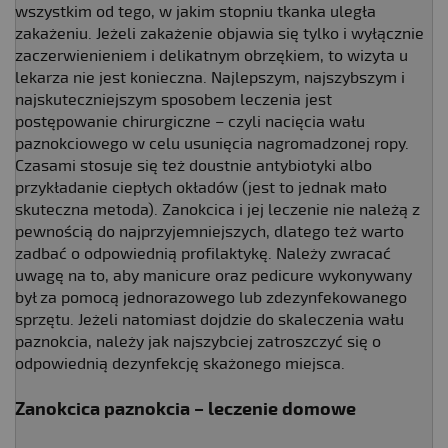
wszystkim od tego, w jakim stopniu tkanka uległa
zakażeniu. Jeżeli zakażenie objawia się tylko i wyłącznie
zaczerwienieniem i delikatnym obrzękiem, to wizyta u
lekarza nie jest konieczna. Najlepszym, najszybszym i
najskuteczniejszym sposobem leczenia jest
postępowanie chirurgiczne – czyli nacięcia wału
paznokciowego w celu usunięcia nagromadzonej ropy.
Czasami stosuje się też doustnie antybiotyki albo
przykładanie ciepłych okładów (jest to jednak mało
skuteczna metoda). Zanokcica i jej leczenie nie należą z
pewnością do najprzyjemniejszych, dlatego też warto
zadbać o odpowiednią profilaktykę. Należy zwracać
uwagę na to, aby manicure oraz pedicure wykonywany
był za pomocą jednorazowego lub zdezynfekowanego
sprzętu. Jeżeli natomiast dojdzie do skaleczenia wału
paznokcia, należy jak najszybciej zatroszczyć się o
odpowiednią dezynfekcję skażonego miejsca.
Zanokcica paznokcia – leczenie domowe