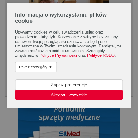
Informacja o wykorzystaniu plików
cookie
Używamy cookies w celu świadczenia usług oraz
prowadzenia statystyk. Korzystanie z witryny bez zmiany
Dlaczego inhalacje są tak ważne?
ustawień Twojej przeglądarki oznacza, że będą one
umieszczane w Twoim urządzeniu końcowym. Pamiętaj, że
Zimą nasz układ oddechowy wymaga szczególnej ochrony.
zawsze możesz zmienić te ustawienia. Szczegóły
Oprócz infekcji wirusowych. przeziębień i grupy trudności w
znajdziesz w
Polityce Prywatności
oraz
Polityce RODO
.
oddychaniu może nam także przysporzyć alergia...
▼
Pokaż szczegóły
Zapisz preferencje
Poradnik Silmed
KLIKNIJ, ABY POBRAĆ PORADNK
Akceptuj wszystkie