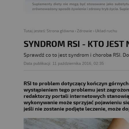
Tutaj jesteś:
Strona główna
›
Zdrowie
›
Układ ruchu
SYNDROM RSI - KTO JEST
Sprawdź co to jest syndrom i choroba RSI. Dow
Data publikacji:
11 października 2016, 02:35
RSI to problem dotyczący kończyn górnych
wystąpieniem tego problemu jest zagrożona
redaktorzy portali internetowych stanowi
wykonywanie może sprzyjać pojawieniu się 
jeśli nie zostanie podjęte leczenie, może d