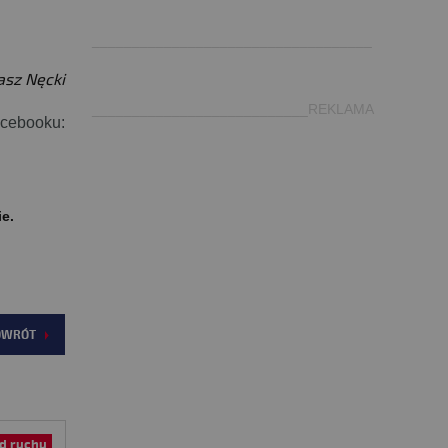
.
___________________________________
sz Nęcki
___________________________REKLAMA
acebooku:
ie.
OWRÓT
d ruchu