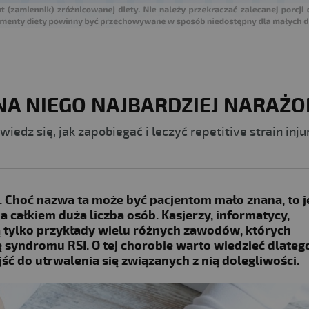
 NA NIEGO NAJBARDZIEJ NARAŻ
iedz się, jak zapobiegać i leczyć repetitive strain inju
. Choć nazwa ta może być pacjentom mało znana, to 
 całkiem duża liczba osób. Kasjerzy, informatycy,
ą tylko przykłady wielu różnych zawodów, których
syndromu RSI. O tej chorobie warto wiedzieć dlatego
ojść do utrwalenia się związanych z nią dolegliwości.