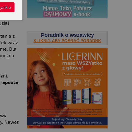
ystkie
usiał
.
Poradnik o wszawicy
tanie z
KLIKNIJ, ABY POBRAĆ PORADNK
stek wraz
ome. Dla
i można
en).
erapeuta
.
awy
wy. Nawet