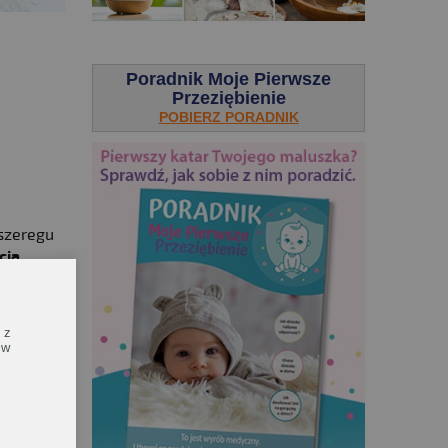
.
Poradnik Moje Pierwsze
Przeziębienie
POBIERZ PORADNIK
 szeregu
cia
.
tywności
a aż po
 z
 w
śni
oraz
i tego