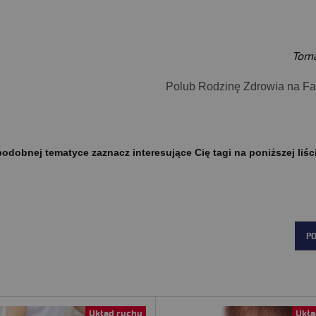
Toma
Polub Rodzinę Zdrowia na F
odobnej tematyce zaznacz interesujące Cię tagi na poniższej liśc
P
Układ ruchu
Ukła