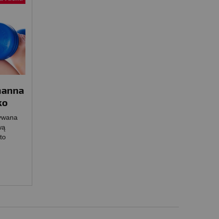
manna
ko
ywana
wą
to
)