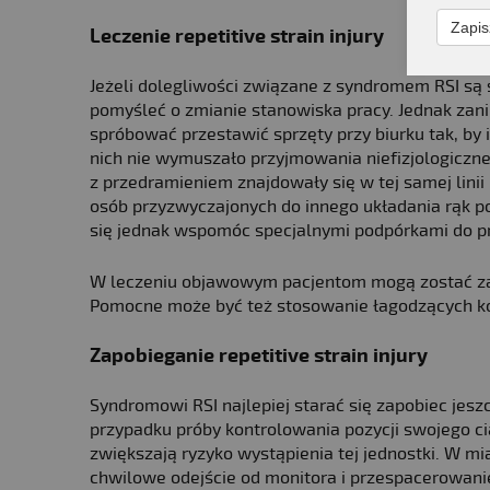
Zapis
Leczenie repetitive strain injury
Jeżeli dolegliwości związane z syndromem RSI są s
pomyśleć o zmianie stanowiska pracy. Jednak zani
spróbować przestawić sprzęty przy biurku tak, by 
nich nie wymuszało przyjmowania niefizjologiczne
z przedramieniem znajdowały się w tej samej linii
osób przyzwyczajonych do innego układania rąk p
się jednak wspomóc specjalnymi podpórkami do p
W leczeniu objawowym pacjentom mogą zostać zap
Pomocne może być też stosowanie łagodzących ko
Zapobieganie repetitive strain injury
Syndromowi RSI najlepiej starać się zapobiec jesz
przypadku próby kontrolowania pozycji swojego ci
zwiększają ryzyko wystąpienia tej jednostki. W mi
chwilowe odejście od monitora i przespacerowani