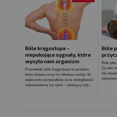
Bóle kręgosłupa –
Bóle 
niepokojące sygnały, które
przyc
wysyła nam organizm
Bóle ple
Za taki s
Przewlekłe bóle kręgosłupa to problem,
złe nawyk
który dotyka coraz to młodsze osoby. W
niekoniec
większości przypadków za te dolegliwości
odpowiadamy my sami – siedzący tryb...