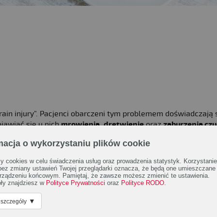
strain injury”. Pacjenci obarczeni tym problemem doświadczają
jawiać się u nich
mrowienia
,
drętwienie
oraz
zaburzenia czu
 Osoby z RSI mogą również doświadczać bólu, nadmiernej sz
macja o wykorzystaniu plików cookie
wości mogą dotyczyć struktur rozciągających się od nadgarstk
 cookies w celu świadczenia usług oraz prowadzenia statystyk. Korzystanie
 bez zmiany ustawień Twojej przeglądarki oznacza, że będą one umieszczane
rządzeniu końcowym. Pamiętaj, że zawsze możesz zmienić te ustawienia.
ę przeciążeniami, które skutkują
uszkodzeniami nerwów
,
mię
ły znajdziesz w
Polityce Prywatności
oraz
Polityce RODO
.
ów wykonujących w pracy wciąż te same czynności. Przykładam
ędzanie wielu godzin przed komputerem (jak to ma miejsce u
▼
 szczegóły
ów, grafików czy sekretarek).