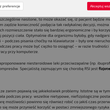
z preferencje
Akceptuj wsz
zczególnie nasilone, to może okazać się, iż pacjent będzie m
m zajdzie konieczność podjęcia tak radykalnej decyzji, można
ich rozmieszczenie stało się bardziej ergonomiczne i by korzys
j pozycji ciała. Optymalnie dla organizmu byłoby, gdy nadgar
 i – podczas pisania choćby na klawiaturze – były one nieruch
odczas pracy może być ciężko to osiągnąć – w razie trudnośc
racy przy komputerze.
roponowane niesteroidowe leki przeciwzapalne (np. ibuprof
mpresów. Specjalistą zajmującym się chorobą RSI jest
fizjot
cze zanim pojawią się jakiekolwiek problemy. Istotne są w tym
ała podczas pracy: wszelkie nietypowe, niefizjologiczne post
arę możliwości powinno się również robić co jakiś czas przer
e się może przynieść korzyść w postaci zmniejszonego ryzyka