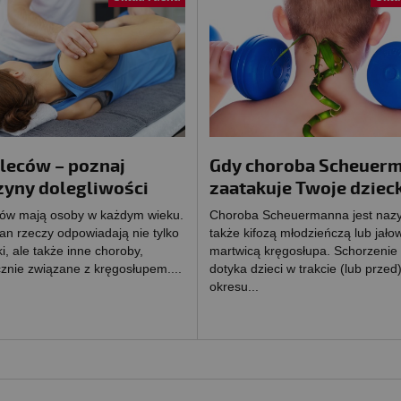
pleców – poznaj
Gdy choroba Scheuer
zyny dolegliwości
zaatakuje Twoje dziec
ców mają osoby w każdym wieku.
Choroba Scheuermanna jest naz
tan rzeczy odpowiadają nie tylko
także kifozą młodzieńczą lub jało
i, ale także inne choroby,
martwicą kręgosłupa. Schorzenie 
znie związane z kręgosłupem....
dotyka dzieci w trakcie (lub przed
okresu...