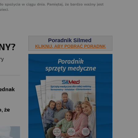
Poradnik Silmed
ONY?
KLIKNIJ, ABY POBRAĆ PORADNK
ry
jednak
, że