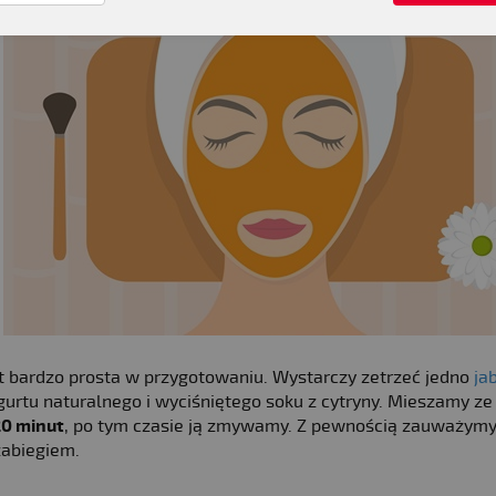
est bardzo prosta w przygotowaniu. Wystarczy zetrzeć jedno
ja
gurtu naturalnego i wyciśniętego soku z cytryny. Mieszamy ze
0 minut
, po tym czasie ją zmywamy. Z pewnością zauważymy
 zabiegiem.