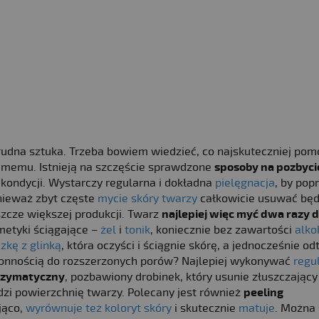
dna sztuka. Trzeba bowiem wiedzieć, co najskuteczniej pom
 samemu. Istnieją na szczęście sprawdzone
sposoby na pozbycie
kondycji. Wystarczy regularna i dokładna
pielęgnacja
, by pop
onieważ zbyt częste
mycie skóry twarzy
całkowicie usuwać będ
eszcze większej produkcji. Twarz
najlepiej więc myć dwa razy 
metyki ściągające –
żel
i
tonik
, koniecznie bez zawartości
alko
kę z glinką
, która oczyści i ściągnie skórę, a jednocześnie odtł
skłonnością do rozszerzonych porów? Najlepiej wykonywać
regu
enzymatyczny
, pozbawiony drobinek, który usunie złuszczający
dzi powierzchnię twarzy. Polecany jest również
peeling
jąco,
wyrównuje też koloryt skóry
i skutecznie
matuje
. Można