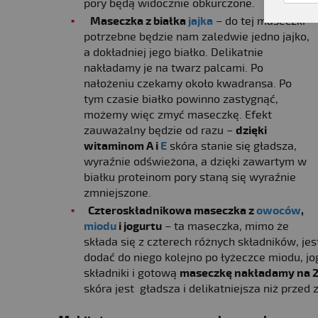
pory będą widocznie obkurczone.
Maseczka z białka
jajka
– do tej maseczki
potrzebne będzie nam zaledwie jedno jajko,
a dokładniej jego białko. Delikatnie
nakładamy je na twarz palcami. Po
nałożeniu czekamy około kwadransa. Po
tym czasie białko powinno zastygnąć,
możemy więc zmyć maseczkę. Efekt
zauważalny będzie od razu –
dzięki
witaminom A i
E
skóra stanie się gładsza,
wyraźnie odświeżona, a dzięki zawartym w
białku proteinom pory staną się wyraźnie
zmniejszone.
Czteroskładnikowa maseczka z
owoców
,
miodu
i jogurtu
– ta maseczka, mimo że
składa się z czterech różnych składników, j
dodać do niego kolejno po łyżeczce miodu, jo
składniki i gotową
maseczkę nakładamy na 2
skóra jest gładsza i delikatniejsza niż przed