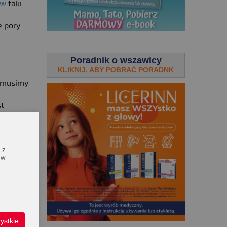
ów
taki
e pory
.
Poradnik o wszawicy
KLIKNIJ, ABY POBRAĆ PORADNK
a musimy
st
się w
 z
 w
ystkie