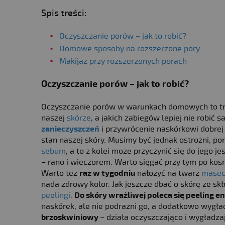
Spis treści:
Oczyszczanie porów – jak to robić?
Domowe sposoby na rozszerzone pory
Makijaż przy rozszerzonych porach
Oczyszczanie porów – jak to robić?
Oczyszczanie porów w warunkach domowych to tru
naszej
skórze
, a jakich zabiegów lepiej nie robić
zanieczyszczeń
i przywrócenie naskórkowi dobrej 
stan naszej skóry. Musimy być jednak ostrożni, p
sebum
, a to z kolei może przyczynić się do jego j
– rano i wieczorem. Warto sięgać przy tym po kos
Warto też
raz w tygodniu
nałożyć na twarz
masecz
nada zdrowy kolor. Jak jeszcze dbać o skórę ze 
peelingi
.
Do skóry wrażliwej poleca się peeling 
naskórek, ale nie podrażni go, a dodatkowo wygła
brzoskwiniowy
– działa oczyszczająco i wygładza