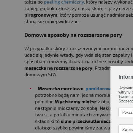
także po
peeling chemiczny
, który należy wykonać 
zabieg głęboko złuszczy naszą skórę – przy cerze
pirogronowym
, który pomoże usunąć nadmiar seb
staną się mniej widoczne.
Domowe sposoby na rozszerzone pory
W przypadku skóry z rozszerzonymi porami możem
udać się jedynie wtedy, gdy wda się stan zapalny 
sposobami możemy działać na różne sposoby. Jedny
maseczka na rozszerzone pory
. Przedstawiamy k
domowym SPA.
Infor
Używamy
Maseczka morelowo-
pomidorowa
–
witryny
potrzebne będą nam: jedna morela i jeden
Twoim u
pomidor.
Wyciskamy miąższ
z obu, a
Szczegó
następnie mieszamy ze sobą. Nakładamy na
Pokaż
twarz, a po kilku minutach zmywamy. Oba
składniki to
silne przeciwutleniacze
,
dlatego szybko powinniśmy zauważyć, że
Zapis