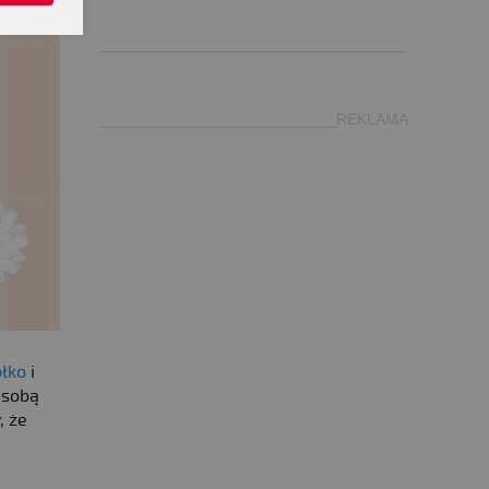
.
___________________________________
___________________________REKLAMA
błko
i
 sobą
, że