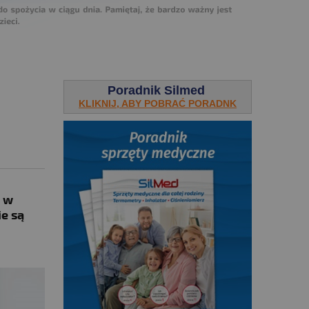
Poradnik Silmed
KLIKNIJ, ABY POBRAĆ PORADNK
a w
ie są