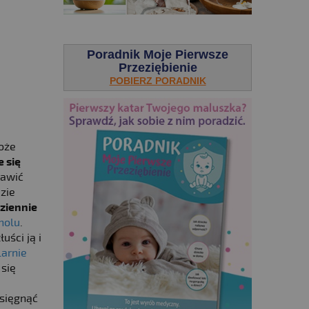
.
Poradnik Moje Pierwsze
Przeziębienie
POBIERZ PORADNIK
oże
 się
rawić
zie
dziennie
holu
.
uści ją i
larnie
 się
 sięgnąć