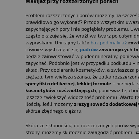
Makijaż przy rozszerzonych porach
Problem rozszerzonych porów możemy na szczęśc
prawidłowo go wykonać? Przede wszystkim uważ
zapychających pory i nie pogłębiały problemu. U
często okazuje się, że wrażliwa twarz po całym 
wypryskami. Unikajmy także
baz pod makijaż
zawi
również wystrzegać się
pudrów
zawierających ta
będzie zainwestować w puder mineralny, poniewa
zapychać. Podobnie jest w przypadku podkładu – na
skład. Przy dobieraniu kosmetyków, a zwłaszcza p
cięższa, tym większa szansa, że zatka rozszerzone
specyfiki o delikatnej, lekkiej formule
– nie będą 
kosmetyków rozświetlających
, ponieważ te, cho
jeszcze zwiększyć widoczność problemu. Warto też 
ilością. Jeśli możemy
zrezygnować z dodatkowej w
skórze zbędnego ciężaru.
Skóra ze skłonnością do rozszerzonych porów wyma
strony, możemy skutecznie załagodzić problem i
c