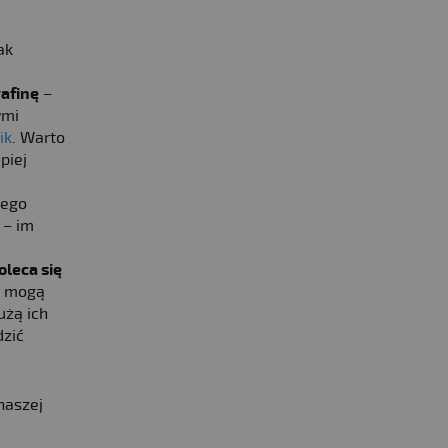
Jak
afinę
–
ymi
ik
. Warto
epiej
jego
– im
oleca się
j mogą
użą ich
zić
naszej