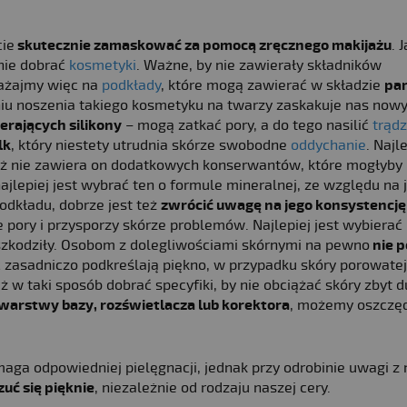
ie
skutecznie zamaskować za pomocą zręcznego makijażu
. 
nie dobrać
kosmetyki
. Ważne, by nie zawierały składników
ważajmy więc na
podkłady
, które mogą zawierać w składzie
par
dniu noszenia takiego kosmetyku na twarzy zaskakuje nas now
erających silikony
– mogą zatkać pory, a do tego nasilić
trądz
lk
, który niestety utrudnia skórze swobodne
oddychanie
. Najl
ż nie zawiera on dodatkowych konserwantów, które mogłyby
jlepiej jest wybrać ten o formule mineralnej, ze względu na 
odkładu, dobrze jest też
zwrócić uwagę na jego konsystencję
 pory i przysporzy skórze problemów. Najlepiej jest wybierać
szkodziły. Osobom z dolegliwościami skórnymi na pewno
nie p
ć zasadniczo podkreślają piękno, w przypadku skóry porowate
w taki sposób dobrać specyfiki, by nie obciążać skóry zbyt d
arstwy bazy, rozświetlacza lub korektora
, możemy oszczęd
ga odpowiedniej pielęgnacji, jednak przy odrobinie uwagi z 
zuć się pięknie
, niezależnie od rodzaju naszej cery.