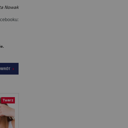
ta Nowak
acebooku:
ie.
OWRÓT
Twarz