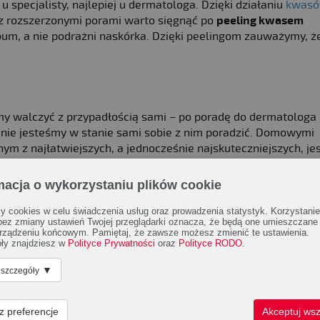
u specjalisty, najlepiej u dermatologa. Dzięki działaniu
kwas
 z rozszerzonymi porami warto sięgnąć po
peeling kwasem
um, a nie podrażni naskórka. Dzięki peelingom zauważymy, ż
y walczyć z przypadłością sami – po poradę do dermatolog
i nie jesteśmy w stanie sami sobie z nim poradzić. Domowymi
m z najłatwiejszych, a jednocześnie najskuteczniejszych, je
ilka sprawdzonych przepisów na nie – z pewnością sprawdzą 
macja o wykorzystaniu plików cookie
 cookies w celu świadczenia usług oraz prowadzenia statystyk. Korzystanie
 bez zmiany ustawień Twojej przeglądarki oznacza, że będą one umieszczane
rządzeniu końcowym. Pamiętaj, że zawsze możesz zmienić te ustawienia.
ły znajdziesz w
Polityce Prywatności
oraz
Polityce RODO
.
▼
 szczegóły
z preferencje
Akceptuj wsz