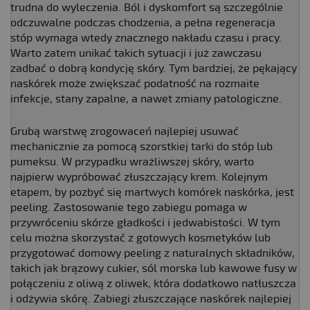
trudna do wyleczenia. Ból i dyskomfort są szczególnie
odczuwalne podczas chodzenia, a pełna regeneracja
stóp wymaga wtedy znacznego nakładu czasu i pracy.
Warto zatem unikać takich sytuacji i już zawczasu
zadbać o dobrą kondycję skóry. Tym bardziej, że pękający
naskórek może zwiększać podatność na rozmaite
infekcje, stany zapalne, a nawet zmiany patologiczne.
Grubą warstwę zrogowaceń najlepiej usuwać
mechanicznie za pomocą szorstkiej tarki do stóp lub
pumeksu. W przypadku wrażliwszej skóry, warto
najpierw wypróbować złuszczający krem. Kolejnym
etapem, by pozbyć się martwych komórek naskórka, jest
peeling. Zastosowanie tego zabiegu pomaga w
przywróceniu skórze gładkości i jedwabistości. W tym
celu można skorzystać z gotowych kosmetyków lub
przygotować domowy peeling z naturalnych składników,
takich jak brązowy cukier, sól morska lub kawowe fusy w
połączeniu z oliwą z oliwek, która dodatkowo natłuszcza
i odżywia skórę. Zabiegi złuszczające naskórek najlepiej