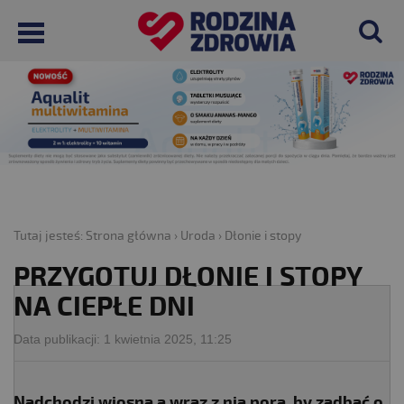
Tutaj jesteś:
Strona główna
›
Uroda
›
Dłonie i stopy
PRZYGOTUJ DŁONIE I STOPY
NA CIEPŁE DNI
Data publikacji:
1 kwietnia 2025, 11:25
Nadchodzi wiosna a wraz z nią pora, by zadbać o