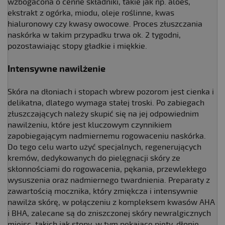
wzbogacona o cenne składniki, takie jak np. aloes,
ekstrakt z ogórka, miodu, oleje roślinne, kwas
hialuronowy czy kwasy owocowe. Proces złuszczania
naskórka w takim przypadku trwa ok. 2 tygodni,
pozostawiając stopy gładkie i miękkie.
Intensywne nawilżenie
Skóra na dłoniach i stopach wbrew pozorom jest cienka i
delikatna, dlatego wymaga stałej troski. Po zabiegach
złuszczających należy skupić się na jej odpowiednim
nawilżeniu, które jest kluczowym czynnikiem
zapobiegającym nadmiernemu rogowaceniu naskórka.
Do tego celu warto użyć specjalnych, regenerujących
kremów, dedykowanych do pielęgnacji skóry ze
skłonnościami do rogowacenia, pękania, przewlekłego
wysuszenia oraz nadmiernego twardnienia. Preparaty z
zawartością mocznika, który zmiękcza i intensywnie
nawilża skórę, w połączeniu z kompleksem kwasów AHA
i BHA, zalecane są do zniszczonej skóry newralgicznych
miejsc, takich jak stopy, w tym pękające pięty, dłonie,