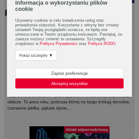
Informacja o wykorzystaniu plików
cookie
PRZECZYTAJ RÓWNIEŻ
Używamy cookies w celu świadczenia usług oraz
prowadzenia statystyk. Korzystanie z witryny bez zmiany
Artykuły spożywcze
ustawień Twojej przeglądarki oznacza, że będą one
umieszczane w Twoim urządzeniu końcowym. Pamiętaj, że
zawsze możesz zmienić te ustawienia. Szczegóły
znajdziesz w
Polityce Prywatności
oraz
Polityce RODO
.
▼
Pokaż szczegóły
Zapisz preferencje
Akceptuj wszystkie
Grzyby – skarby jesieni
Kojarzona z deszczem i pluchą jesień ma też swoje piękniejsze
oblicze. To pora roku, podczas której na targu królują dorodne,
czerwone jabłka, pękate dynie,...
Układ odpornościowy