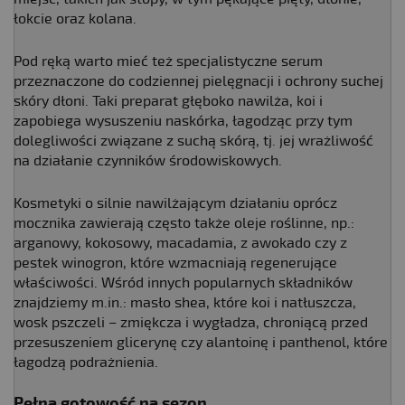
łokcie oraz kolana.
Pod ręką warto mieć też specjalistyczne serum
przeznaczone do codziennej pielęgnacji i ochrony suchej
skóry dłoni. Taki preparat głęboko nawilża, koi i
zapobiega wysuszeniu naskórka, łagodząc przy tym
dolegliwości związane z suchą skórą, tj. jej wrażliwość
na działanie czynników środowiskowych.
Kosmetyki o silnie nawilżającym działaniu oprócz
mocznika zawierają często także oleje roślinne, np.:
arganowy, kokosowy, macadamia, z awokado czy z
pestek winogron, które wzmacniają regenerujące
właściwości. Wśród innych popularnych składników
znajdziemy m.in.: masło shea, które koi i natłuszcza,
wosk pszczeli – zmiękcza i wygładza, chroniącą przed
przesuszeniem glicerynę czy alantoinę i panthenol, które
łagodzą podrażnienia.
Pełna gotowość na sezon