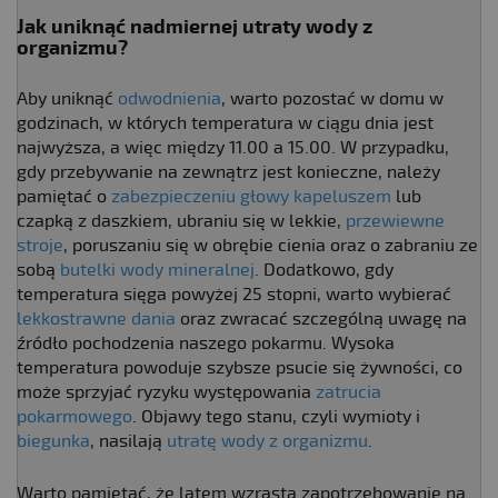
Jak uniknąć nadmiernej utraty wody z
organizmu?
Aby uniknąć
odwodnienia
, warto pozostać w domu w
godzinach, w których temperatura w ciągu dnia jest
najwyższa, a więc między 11.00 a 15.00. W przypadku,
gdy przebywanie na zewnątrz jest konieczne, należy
pamiętać o
zabezpieczeniu głowy kapeluszem
lub
czapką z daszkiem, ubraniu się w lekkie,
przewiewne
stroje
, poruszaniu się w obrębie cienia oraz o zabraniu ze
sobą
butelki wody mineralnej
. Dodatkowo, gdy
temperatura sięga powyżej 25 stopni, warto wybierać
lekkostrawne dania
oraz zwracać szczególną uwagę na
źródło pochodzenia naszego pokarmu. Wysoka
temperatura powoduje szybsze psucie się żywności, co
może sprzyjać ryzyku występowania
zatrucia
pokarmowego
. Objawy tego stanu, czyli wymioty i
biegunka
, nasilają
utratę wody z organizmu
.
Warto pamiętać, że latem wzrasta zapotrzebowanie na