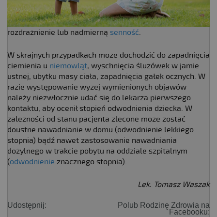
rozdrażnienie lub nadmierną
senność
.
W skrajnych przypadkach może dochodzić do zapadnięcia
ciemienia u
niemowląt
, wyschnięcia śluzówek w jamie
ustnej, ubytku masy ciała, zapadnięcia gałek ocznych. W
razie występowanie wyżej wymienionych objawów
należy niezwłocznie udać się do lekarza pierwszego
kontaktu, aby ocenił stopień odwodnienia dziecka. W
zależności od stanu pacjenta zlecone może zostać
doustne nawadnianie w domu (odwodnienie lekkiego
stopnia) bądź nawet zastosowanie nawadniania
dożylnego w trakcie pobytu na oddziale szpitalnym
(
odwodnienie
znacznego stopnia).
Lek. Tomasz Waszak
Udostępnij:
Polub Rodzinę Zdrowia na
Facebooku: