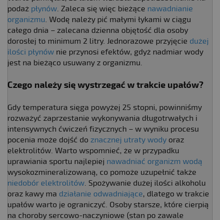
podaż
płynów
. Zaleca się więc bieżące
nawadnianie
organizmu
. Wodę należy pić małymi łykami w ciągu
całego dnia – zalecana dzienna objętość dla osoby
dorosłej to minimum 2 litry. Jednorazowe przyjęcie
dużej
ilości płynów
nie przynosi efektów, gdyż nadmiar wody
jest na bieżąco usuwany z organizmu.
Czego należy się wystrzegać w trakcie upałów?
Gdy temperatura sięga powyżej 25 stopni, powinniśmy
rozważyć zaprzestanie wykonywania długotrwałych i
intensywnych ćwiczeń fizycznych – w wyniku procesu
pocenia może dojść do
znacznej utraty wody
oraz
elektrolitów. Warto wspomnieć, że w przypadku
uprawiania sportu najlepiej
nawadniać organizm wodą
wysokozmineralizowaną, co pomoże uzupełnić także
niedobór elektrolitów
. Spożywanie dużej ilości alkoholu
oraz kawy ma
działanie odwadniające
, dlatego w trakcie
upałów warto je ograniczyć. Osoby starsze, które cierpią
na choroby sercowo-naczyniowe (stan po zawale