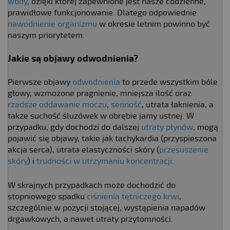
wody
, dzięki której zapewnione jest nasze codzienne,
prawidłowe funkcjonowanie. Dlatego odpowiednie
nawodnienie organizmu
w okresie letnim powinno być
naszym priorytetem.
Jakie są objawy odwodnienia?
Pierwsze objawy
odwodnienia
to przede wszystkim bóle
głowy, wzmożone pragnienie, mniejsza ilość oraz
rzadsze oddawanie moczu
,
senność
, utrata łaknienia, a
także suchość śluzówek w obrębie jamy ustnej. W
przypadku, gdy dochodzi do dalszej
utraty płynów
, mogą
pojawić się objawy, takie jak tachykardia (przyspieszona
akcja serca), utrata elastyczności skóry (
przesuszenie
skóry
) i
trudności w utrzymaniu koncentracji
.
W skrajnych przypadkach może dochodzić do
stopniowego spadku
ciśnienia tętniczego krwi
,
szczególnie w pozycji stojącej, wystąpienia napadów
drgawkowych, a nawet utraty przytomności.