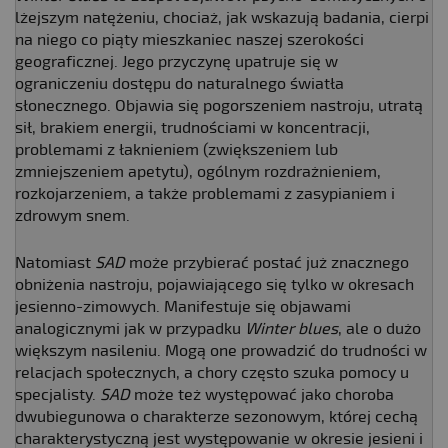
lżejszym natężeniu, chociaż, jak wskazują badania, cierpi
na niego co piąty mieszkaniec naszej szerokości
geograficznej. Jego przyczynę upatruje się w
ograniczeniu dostępu do naturalnego światła
słonecznego. Objawia się pogorszeniem nastroju, utratą
sił, brakiem energii, trudnościami w koncentracji,
problemami z łaknieniem (zwiększeniem lub
zmniejszeniem apetytu), ogólnym rozdrażnieniem,
rozkojarzeniem, a także problemami z zasypianiem i
zdrowym snem.
Natomiast
SAD
może przybierać postać już znacznego
obniżenia nastroju, pojawiającego się tylko w okresach
jesienno-zimowych. Manifestuje się objawami
analogicznymi jak w przypadku
Winter blues
, ale o dużo
większym nasileniu. Mogą one prowadzić do trudności w
relacjach społecznych, a chory często szuka pomocy u
specjalisty.
SAD
może też występować jako choroba
dwubiegunowa o charakterze sezonowym, której cechą
charakterystyczną jest występowanie w okresie jesieni i