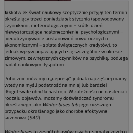
Jakkolwiek świat naukowy sceptycznie przyjął ten termin
określający trzeci poniedziałek stycznia (spowodowany
czynnikami, meteorologicznymi – krótki dzień,
niewystarczające nasłonecznienie, psychologicznymi –
niedotrzymywanie postanowień noworocznych i
ekonomicznymi – spłata świątecznych kredytów), to
jednak wpływ pojawiających się szczególnie w okresie
zimowym, zewnętrznych czynników na psychikę, podlega
nadal naukowym dysputom.
Potocznie mówimy o „depresji”, jednak najczęściej mamy
wtedy na myśli podatność na mniej lub bardziej
długotrwałe obniżki nastroju. W zależności od nasilenia i
rodzaju objawów, możemy doświadczać syndromu
określanego jako
Winter blues lub
jego cięższego
przypadku określanego jako choroba afektywna
sezonowa (
SAD
).
Winter blues
to zespół objawów psycho-somatycznych o