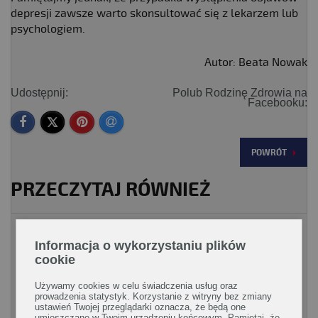
depresji zawsze warto skonsultować się z lekarzem lub
psychologiem.
Autor: Beata Nowak
Udostępnij:
Polub Rodzinę Zdrowia na
Facebooku:
POWRÓT
PRZECZYTAJ RÓWNIEŻ
Rodzaje diet
Informacja o wykorzystaniu plików
cookie
Używamy cookies w celu świadczenia usług oraz
prowadzenia statystyk. Korzystanie z witryny bez zmiany
ustawień Twojej przeglądarki oznacza, że będą one
umieszczane w Twoim urządzeniu końcowym. Pamiętaj, że