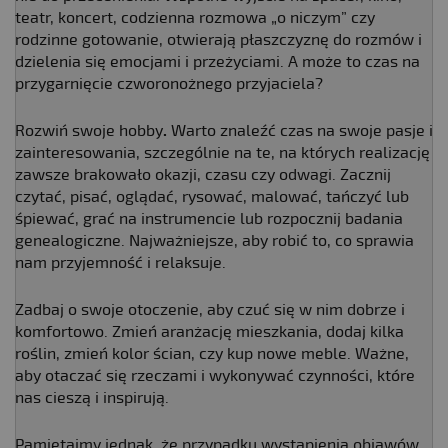
teatr, koncert, codzienna rozmowa „o niczym” czy
rodzinne gotowanie, otwierają płaszczyznę do rozmów i
dzielenia się emocjami i przeżyciami. A może to czas na
przygarnięcie czworonożnego przyjaciela?
Rozwiń swoje hobby
.
Warto znaleźć czas na swoje pasje i
zainteresowania, szczególnie na te, na których realizację
zawsze brakowało okazji, czasu czy odwagi. Zacznij
czytać, pisać, oglądać, rysować, malować, tańczyć lub
śpiewać, grać na instrumencie lub rozpocznij badania
genealogiczne. Najważniejsze, aby robić to, co sprawia
nam przyjemność i relaksuje.
Zadbaj o swoje otoczenie, aby czuć się w nim dobrze i
komfortowo. Zmień aranżację mieszkania, dodaj kilka
roślin, zmień kolor ścian, czy kup nowe meble. Ważne,
aby otaczać się rzeczami i wykonywać czynności, które
nas cieszą i inspirują.
Pamiętajmy jednak, że przypadku wystąpienia objawów