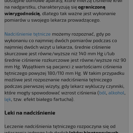
dostępne domowe aparaty, które mierzą ciśnienie krwi
na nadgarstku, charakteryzują się
ograniczoną
wiarygodnością
, dlatego tak ważne jest wykonanie
pomiarów u swojego lekarza prowadzącego.
Nadciśnienie tętnicze
możemy rozpoznać, gdy po
wykonaniu co najmniej dwóch pomiarów podczas co
najmniej dwóch wizyt u lekarza, średnie ciśnienie
skurczowe jest równe/wyższe niż 140 mm Hg i/lub
średnie ciśnienie rozkurczowe jest równe/wyższe niż 90
mm Hg. Wyjątkiem są pacjenci z wartościami ciśnienia
tętniczego powyżej 180/110 mm Hg. W takim przypadku
możliwe jest rozpoznanie nadciśnienia tętniczego
podczas pierwszej wizyty, gdy lekarz wykluczy czynniki,
które mogły spowodować wzrost ciśnienia (
ból
,
alkohol
,
lęk
, tzw. efekt białego fartucha).
Leki na nadciśnienie
Leczenie nadciśnienia tętniczego rozpoczyna się od
włączenia jednego lub dwóch
leków hipotensyjnych
.