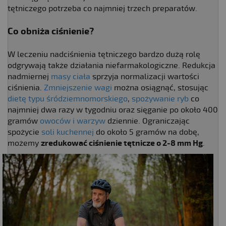
tętniczego potrzeba co najmniej trzech preparatów.
Co obniża ciśnienie?
W leczeniu nadciśnienia tętniczego bardzo dużą rolę
odgrywają także działania niefarmakologiczne. Redukcja
nadmiernej
masy ciała
sprzyja normalizacji wartości
ciśnienia.
Zmniejszenie wagi
można osiągnąć, stosując
dietę typu śródziemnomorskiego
,
spożywanie ryb
co
najmniej dwa razy w tygodniu oraz sięganie po około 400
gramów
owoców i warzyw
dziennie. Ograniczając
spożycie
soli kuchennej
do około 5 gramów na dobę,
możemy
zredukować
ciśnienie tętnicze o 2-8 mm Hg
.