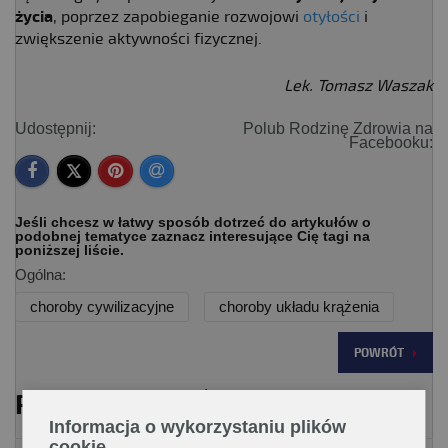
życia
, poprzez zapobieganie rozwojowi
otyłości
i
zwiększenie aktywności fizycznej.
Lek. Tomasz Waszak
Udostępnij:
Polub Rodzinę Zdrowia na
Facebooku:
Jeśli chcesz w łatwy sposób dotrzeć do artykułów o
podobnej tematyce zaznacz interesujące Cię tagi na
poniższej liście.
Ogólna:
choroby cywilizacyjne
choroby układu krążenia
POWRÓT
PRZECZYTAJ RÓWNIEŻ
Informacja o wykorzystaniu plików
cookie