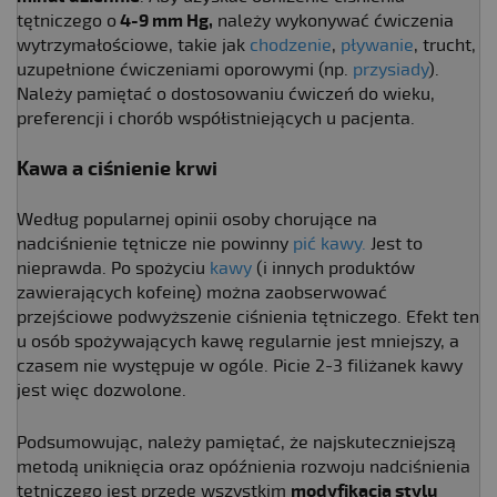
tętniczego o
4-9 mm Hg,
należy wykonywać ćwiczenia
wytrzymałościowe, takie jak
chodzenie
,
pływanie
, trucht,
uzupełnione ćwiczeniami oporowymi (np.
przysiady
).
Należy pamiętać o dostosowaniu ćwiczeń do wieku,
preferencji i chorób współistniejących u pacjenta.
Kawa a ciśnienie krwi
Według popularnej opinii osoby chorujące na
nadciśnienie tętnicze nie powinny
pić kawy.
Jest to
nieprawda. Po spożyciu
kawy
(i innych produktów
zawierających kofeinę) można zaobserwować
przejściowe podwyższenie ciśnienia tętniczego. Efekt ten
u osób spożywających kawę regularnie jest mniejszy, a
czasem nie występuje w ogóle. Picie 2-3 filiżanek kawy
jest więc dozwolone.
Podsumowując, należy pamiętać, że najskuteczniejszą
metodą uniknięcia oraz opóźnienia rozwoju nadciśnienia
tętniczego jest przede wszystkim
modyfikacja stylu