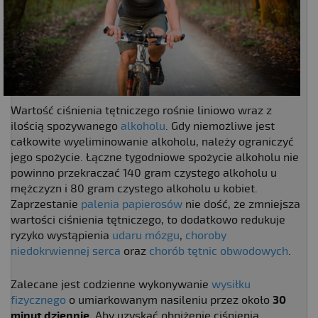
Wartość ciśnienia tętniczego rośnie liniowo wraz z
ilością spożywanego
alkoholu
. Gdy niemożliwe jest
całkowite wyeliminowanie alkoholu, należy ograniczyć
jego spożycie. Łączne tygodniowe spożycie alkoholu nie
powinno przekraczać 140 gram czystego alkoholu u
mężczyzn i 80 gram czystego alkoholu u kobiet.
Zaprzestanie
palenia papierosów
nie dość, że zmniejsza
wartości ciśnienia tętniczego, to dodatkowo redukuje
ryzyko wystąpienia
udaru mózgu
,
choroby
niedokrwiennej serca
oraz
chorób tętnic obwodowych
.
Zalecane jest codzienne wykonywanie
wysiłku
fizycznego
o umiarkowanym nasileniu przez około
30
minut dziennie
. Aby uzyskać obniżenie ciśnienia