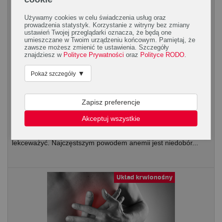
Układ krwionośny
Używamy cookies w celu świadczenia usług oraz
prowadzenia statystyk. Korzystanie z witryny bez zmiany
ustawień Twojej przeglądarki oznacza, że będą one
umieszczane w Twoim urządzeniu końcowym. Pamiętaj, że
zawsze możesz zmienić te ustawienia. Szczegóły
znajdziesz w
Polityce Prywatności
oraz
Polityce RODO
.
▼
Pokaż szczegóły
Co to jest anemia i czy dotyczy tylko osób
Zapisz preferencje
z problemami odżywiania
Akceptuj wszystkie
Co to jest anemia? Choroba ta – zwana inaczej
niedokrwistością – to poważne schorzenie, którego nie wolno
lekceważyć. Najczęstszym powodem anemii jest niedobór...
Układ krwionośny