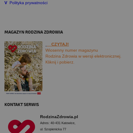
V
Polityka prywatności
MAGAZYN RODZINA ZDROWIA
CZYTAJ!
Wiosenny numer magazynu
Rodzina Zdrowia w wersji elektronicznej.
Kliknij i pobierz.
KONTAKT SERWIS
RodzinaZdrowia.pl
Adres: 40-431 Katowice,
ul. Szopienicka 77