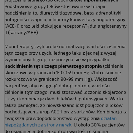
Podstawowe grupy leków stosowane w terapii
nadciśnienia to: diuretyki tiazydowe, beta-adrenolityki,
antagoniści wapnia, inhibitory konwertazy angiotensyny
(ACE-I) oraz leki blokujące receptor AT­
dla angiotensyny
1
II (sartany/ARB).
Monoterapię, czyli próbę normalizacji wartości ciśnienia
tętniczego przy użyciu jednego leku z jednej z wyżej
wymienionych grup, rozpoczyna się w przypadku
nadciśnienia tętniczego pierwszego stopnia
(ciśnienie
skurczowe w granicach 140-159 mm Hg i/lub ciśnienie
rozkurczowe w granicach 90-99 mm Hg). Większość
pacjentów, aby osiągnąć dobrą kontrolę wartości
ciśnienia tętniczego, musi stosować leczenie skojarzone
– czyli kombinację dwóch leków hipotensyjnych. Warto
także pamiętać, że niewskazane jest połączenie leków
pochodzących z grup ACE-I oraz sartanów. Kombinacja ta
zwiększa prawdopodobieństwo wystąpienia
działań
niepożądanych ze strony nerek
. U około 30% pacjentów
do osiągnięcia dobrej kontroli wartości ciśnienia