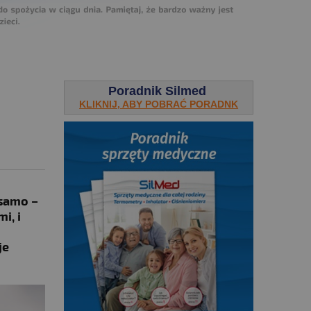
Poradnik Silmed
KLIKNIJ, ABY POBRAĆ PORADNK
 samo –
i, i
je