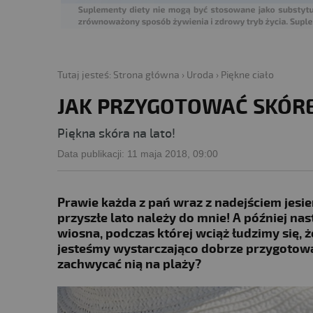
Tutaj jesteś:
Strona główna
›
Uroda
›
Piękne ciało
JAK PRZYGOTOWAĆ SKÓRĘ
Piękna skóra na lato!
Data publikacji:
11 maja 2018, 09:00
Prawie każda z pań wraz z nadejściem jesie
przyszłe lato należy do mnie! A później na
wiosna, podczas której wciąż łudzimy się, że
jesteśmy wystarczająco dobrze przygotowa
zachwycać nią na plaży?