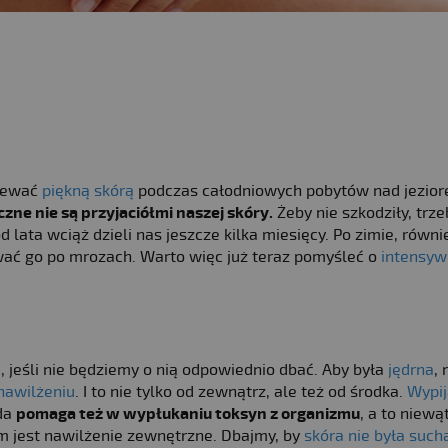
niewać
piękną skórą
podczas całodniowych pobytów nad jezior
zne nie są przyjaciółmi naszej skóry.
Żeby nie szkodziły, trz
d lata wciąż dzieli nas jeszcze kilka miesięcy. Po zimie, równi
ać go po mrozach. Warto więc już teraz pomyśleć o
intensy
, jeśli nie będziemy o nią odpowiednio dbać. Aby była
jędrna
,
nawilżeniu
. I to nie tylko od zewnątrz, ale też od środka.
Wypi
da
pomaga też w wypłukaniu toksyn z organizmu
, a to niewą
m jest nawilżenie zewnętrzne. Dbajmy, by
skóra nie była such