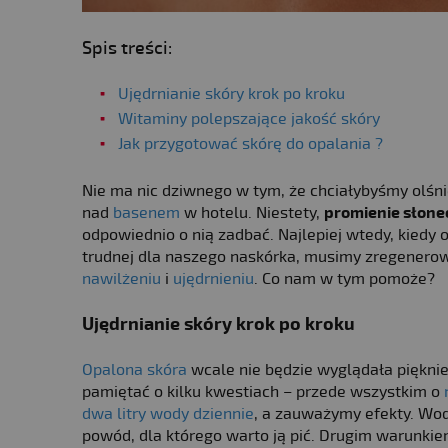
Spis treści:
Ujędrnianie skóry krok po kroku
Witaminy polepszające jakość skóry
Jak przygotować skórę do opalania ?
Nie ma nic dziwnego w tym, że chciałybyśmy olś
nad
basenem
w hotelu. Niestety,
promienie słonec
odpowiednio o nią zadbać. Najlepiej wtedy, kiedy o
trudnej dla naszego naskórka, musimy zregenerow
nawilżeniu
i
ujędrnieniu
. Co nam w tym pomoże?
Ujędrnianie skóry
krok po kroku
Opalona skóra
wcale nie będzie wyglądała pięknie
pamiętać o kilku kwestiach – przede wszystkim o
dwa litry wody dziennie
, a zauważymy efekty. Wo
powód, dla którego warto ją pić. Drugim warunkie