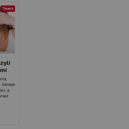
Twarz
zyli
ami
urzą
Istnieje
ści, a
wnież