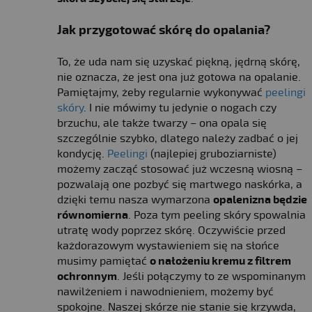
Jak przygotować skórę do opalania
?
To, że uda nam się uzyskać piękną, jędrną skórę,
nie oznacza, że jest ona już gotowa na opalanie.
Pamiętajmy, żeby regularnie wykonywać
peelingi
skóry
. I nie mówimy tu jedynie o nogach czy
brzuchu, ale także twarzy – ona opala się
szczególnie szybko, dlatego należy zadbać o jej
kondycję.
Peelingi
(najlepiej gruboziarniste)
możemy zacząć stosować już wczesną wiosną –
pozwalają one pozbyć się martwego naskórka, a
dzięki temu nasza wymarzona
opalenizna będzie
równomierna
. Poza tym peeling skóry spowalnia
utratę wody poprzez skórę. Oczywiście przed
każdorazowym wystawieniem się na słońce
musimy pamiętać
o nałożeniu kremu z filtrem
ochronnym
. Jeśli połączymy to ze wspominanym
nawilżeniem i nawodnieniem, możemy być
spokojne. Naszej skórze nie stanie się krzywda,