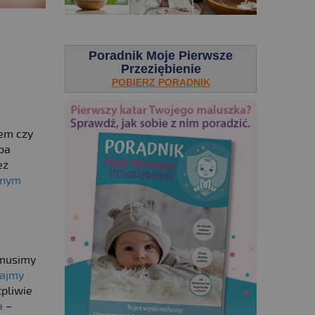
.
Poradnik Moje Pierwsze
Przeziębienie
POBIERZ PORADNIK
em czy
eba
eż
wnym
 musimy
jajmy
tpliwie
a
–