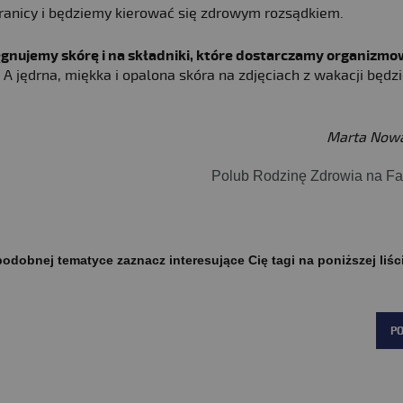
ranicy i będziemy kierować się zdrowym rozsądkiem.
ęgnujemy skórę i na składniki, które dostarczamy organizmo
 A jędrna, miękka i opalona skóra na zdjęciach z wakacji będz
Marta No
Polub Rodzinę Zdrowia na F
odobnej tematyce zaznacz interesujące Cię tagi na poniższej liśc
P