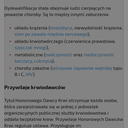
Dyskwalifikacja stała obejmuje ludzi cierpiących na
poważne choroby. Są to między innymi zaburzenia:
układu krążenia (
miażdżyca
, niewydolność krążenia,
stan po zawale mięśnia sercowego
),
układu krwiotwórczego (czerwienica prawdziwa,
szpiczak mnogi
),
metaboliczne (
nadczynność
oraz
niedoczynność
tarczycy
,
cukrzyca
),
choroby zakaźne (
wirusowe zapalenie wątroby
typu
B i C,
HIV
).
Przywileje krwiodawców
Tytuł Honorowego Dawcy Krwi otrzymuje każda osoba,
która zarejestrowała się w jednej z jednostek
organizacyjnych publicznej służby krwiodawstwa i
oddała bezpłatnie krew. Przywileje Honorowych Dawców
Krwi reguluje ustawa. Przysługuje im: