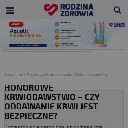
Tutaj jesteś:
Strona główna
›
Zdrowie
›
Układ krwionośny
HONOROWE
KRWIODAWSTWO – CZY
ODDAWANIE KRWI JEST
BEZPIECZNE?
Przygotowanie organizmu do oddania krwi