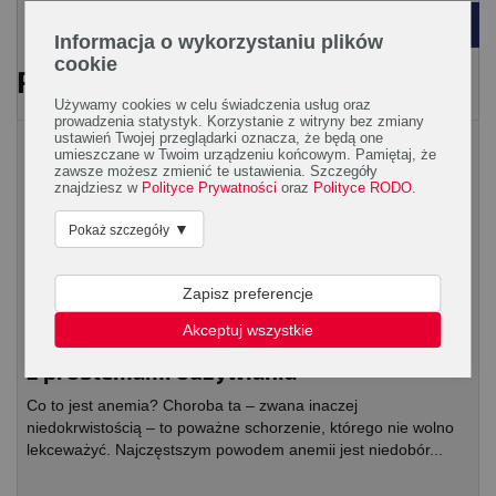
POWRÓT
Informacja o wykorzystaniu plików
cookie
PRZECZYTAJ RÓWNIEŻ
Używamy cookies w celu świadczenia usług oraz
prowadzenia statystyk. Korzystanie z witryny bez zmiany
ustawień Twojej przeglądarki oznacza, że będą one
Układ krwionośny
umieszczane w Twoim urządzeniu końcowym. Pamiętaj, że
zawsze możesz zmienić te ustawienia. Szczegóły
znajdziesz w
Polityce Prywatności
oraz
Polityce RODO
.
▼
Pokaż szczegóły
Zapisz preferencje
Akceptuj wszystkie
Co to jest anemia i czy dotyczy tylko osób
z problemami odżywiania
Co to jest anemia? Choroba ta – zwana inaczej
niedokrwistością – to poważne schorzenie, którego nie wolno
lekceważyć. Najczęstszym powodem anemii jest niedobór...