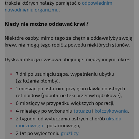
trakcie których należy pamiętać o
odpowiednim
nawodnieniu organizmu
.
Kiedy nie można oddawać krwi?
Niektóre osoby, mimo tego że chętnie oddawałyby swoją
krew, nie mogą tego robić z powodu niektórych stanów.
Dyskwalifikacja czasowa obejmuje między innymi okres:
7 dni po usunięciu zęba, wypełnieniu ubytku
(założenie plomby),
1 miesiąc po ostatnim przyjęciu dawki doustnych
retinoidów (popularne leki przeciwtrądzikowe),
6 miesięcy w przypadku większych operacji,
4 miesięcy po wykonaniu
tatuażu
i
kolczykowania
,
2 tygodni od wyleczenia ostrych chorób
układu
moczowego
i pokarmowego,
2 lat po wyleczeniu
gruźlicy
.