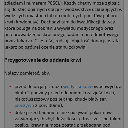
zdjęciem i numerem PESEL). Każdy chętny może zgłosić
się do stacjonarnych stacji krwiodawstwa działających w
większych miastach lub do mobilnych punktów poboru
krwi (krwiobusy). Dochodzi tam do kwalifikacji dawcy,
która polega na zebraniu wywiadu medycznego oraz
przeprowadzeniu skróconego badania przedmiotowego
przez lekarza. Częstość, rodzaj i objętość donacji ustala
lekarz po ogólnej ocenie stanu zdrowia.
Przygotowanie do oddania krwi
Należy pamiętać, aby:
przed donacją pić dużo
wody
i
soków
owocowych, a
około 2 godziny przed oddaniem krwi zjeść lekki,
niskotłuszczowy posiłek (np. chudy biały ser,
pieczywo
z powidłami),
dobę przed badaniem nie spożywać pokarmów
zawierających zbyt dużą ilością tłuszczu – po takim
posiłku krew nie może zostać przebadana pod