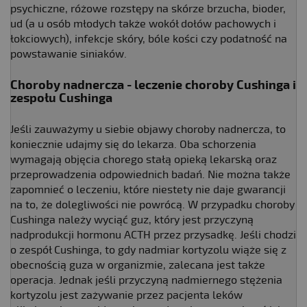
psychiczne, różowe rozstępy na skórze brzucha, bioder,
ud (a u osób młodych także wokół dołów pachowych i
łokciowych), infekcje skóry, bóle kości czy podatność na
powstawanie siniaków.
Choroby nadnercza - leczenie choroby Cushinga i
zespołu Cushinga
Jeśli zauważymy u siebie objawy choroby nadnercza, to
koniecznie udajmy się do lekarza. Oba schorzenia
wymagają objęcia chorego stałą opieką lekarską oraz
przeprowadzenia odpowiednich badań. Nie można także
zapomnieć o leczeniu, które niestety nie daje gwarancji
na to, że dolegliwości nie powrócą. W przypadku choroby
Cushinga należy wyciąć guz, który jest przyczyną
nadprodukcji hormonu ACTH przez przysadkę. Jeśli chodzi
o zespół Cushinga, to gdy nadmiar kortyzolu wiąże się z
obecnością guza w organizmie, zalecana jest także
operacja. Jednak jeśli przyczyną nadmiernego stężenia
kortyzolu jest zażywanie przez pacjenta leków