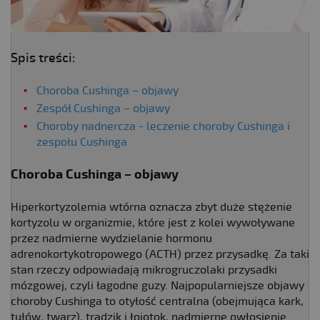
Spis treści:
Choroba Cushinga – objawy
Zespół Cushinga – objawy
Choroby nadnercza - leczenie choroby Cushinga i
zespołu Cushinga
Choroba Cushinga – objawy
Hiperkortyzolemia wtórna oznacza zbyt duże stężenie
kortyzolu w organizmie, które jest z kolei wywoływane
przez nadmierne wydzielanie hormonu
adrenokortykotropowego (ACTH) przez przysadkę. Za taki
stan rzeczy odpowiadają mikrogruczolaki przysadki
mózgowej, czyli łagodne guzy. Najpopularniejsze objawy
choroby Cushinga to otyłość centralna (obejmująca kark,
tułów, twarz), trądzik i łojotok, nadmierne owłosienie