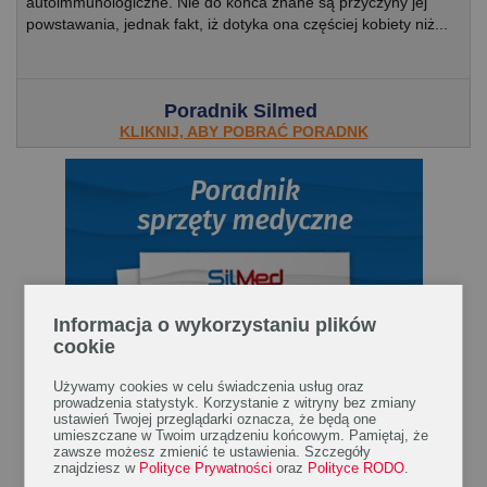
autoimmunologiczne. Nie do końca znane są przyczyny jej
powstawania, jednak fakt, iż dotyka ona częściej kobiety niż...
Poradnik Silmed
KLIKNIJ, ABY POBRAĆ PORADNK
Informacja o wykorzystaniu plików
cookie
Używamy cookies w celu świadczenia usług oraz
prowadzenia statystyk. Korzystanie z witryny bez zmiany
ustawień Twojej przeglądarki oznacza, że będą one
umieszczane w Twoim urządzeniu końcowym. Pamiętaj, że
zawsze możesz zmienić te ustawienia. Szczegóły
znajdziesz w
Polityce Prywatności
oraz
Polityce RODO
.