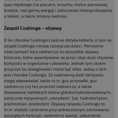
typu męskiego (na plecach, brzuchu, klatce piersiowej,
brodzie, nad górną wargą) i zaburzenie miesiączkowania
u kobiet, a także zmiany nastroju.
Zespół Cushinga – objawy
O ile choroba Cushinga częściej dotyka kobiety, o tyle na
zespół Cushinga cierpią zazwyczaj dzieci. Pierwotna
nadczynność kory nadnerczy to wszystkie objawy
kliniczne, które wywoływane są przez zbyt duże stężenie
kortyzolu w organizmie człowieka. Jednak tym razem
przyczyn tej dolegliwości może być kilka. Jedną z nich
jest choroba Cushinga. Za nadmierną ilość kortyzolu
mogą odpowiadać także m.in. guz przysadki, guz
nadnerczy czy też przerost nadnerczy, a także
stosowanie niektórych leków glikokortykosteroidowych,
potocznie nazywanych „sterydami” (np. hydrokortyzon,
prednizolan, prednizon). Objawy zespołu Cushinga to
m.in. otyłość centralna przy jednoczesnym zachowaniu
szczupłych kończyn, nadmierny apetyt, zaburzenia