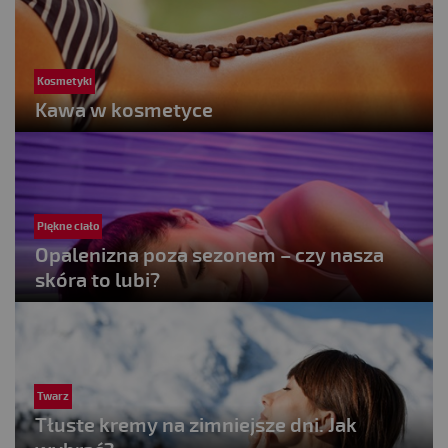
Kosmetyki
Kawa w kosmetyce
Piękne ciało
Opalenizna poza sezonem – czy nasza
skóra to lubi?
Twarz
Tłuste kremy na zimniejsze dni. Jak