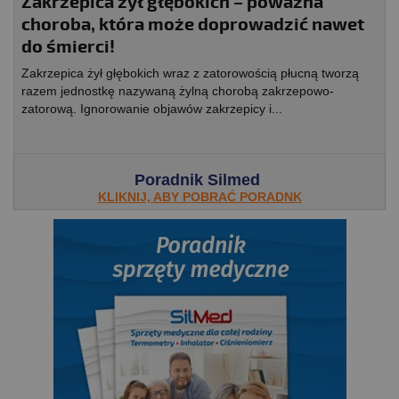
Zakrzepica żył głębokich – poważna
choroba, która może doprowadzić nawet
do śmierci!
Zakrzepica żył głębokich wraz z zatorowością płucną tworzą
razem jednostkę nazywaną żylną chorobą zakrzepowo-
zatorową. Ignorowanie objawów zakrzepicy i...
Poradnik Silmed
KLIKNIJ, ABY POBRAĆ PORADNK