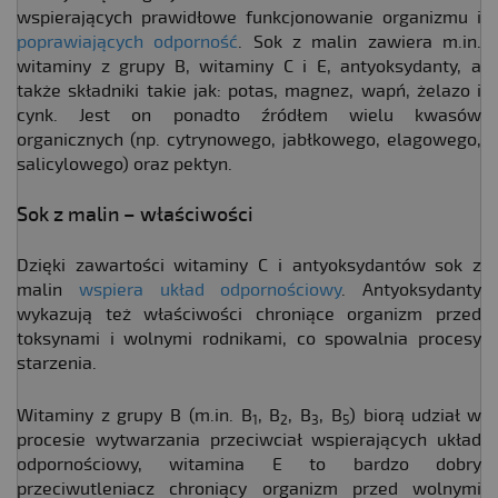
wspierających prawidłowe funkcjonowanie organizmu i
poprawiających odporność
. Sok z malin zawiera m.in.
witaminy z grupy B, witaminy C i E, antyoksydanty, a
także składniki takie jak: potas, magnez, wapń, żelazo i
cynk. Jest on ponadto źródłem wielu kwasów
organicznych (np. cytrynowego, jabłkowego, elagowego,
salicylowego) oraz pektyn.
Sok z malin – właściwości
Dzięki zawartości witaminy C i antyoksydantów sok z
malin
wspiera układ odpornościowy
. Antyoksydanty
wykazują też właściwości chroniące organizm przed
toksynami i wolnymi rodnikami, co spowalnia procesy
starzenia.
Witaminy z grupy B (m.in. B
, B
, B
, B
) biorą udział w
1
2
3
5
procesie wytwarzania przeciwciał wspierających układ
odpornościowy, witamina E to bardzo dobry
przeciwutleniacz chroniący organizm przed wolnymi