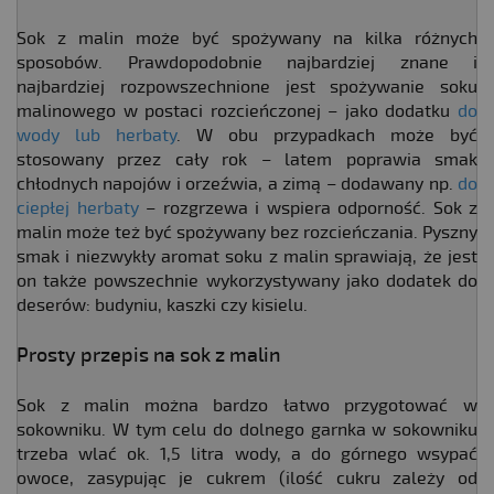
Sok z malin może być spożywany na kilka różnych
sposobów. Prawdopodobnie najbardziej znane i
najbardziej rozpowszechnione jest spożywanie soku
malinowego w postaci rozcieńczonej – jako dodatku
do
wody lub herbaty
. W obu przypadkach może być
stosowany przez cały rok – latem poprawia smak
chłodnych napojów i orzeźwia, a zimą – dodawany np.
do
ciepłej herbaty
– rozgrzewa i wspiera odporność. Sok z
malin może też być spożywany bez rozcieńczania. Pyszny
smak i niezwykły aromat soku z malin sprawiają, że jest
on także powszechnie wykorzystywany jako dodatek do
deserów: budyniu, kaszki czy kisielu.
Prosty przepis na sok z malin
Sok z malin można bardzo łatwo przygotować w
sokowniku. W tym celu do dolnego garnka w sokowniku
trzeba wlać ok. 1,5 litra wody, a do górnego wsypać
owoce, zasypując je cukrem (ilość cukru zależy od