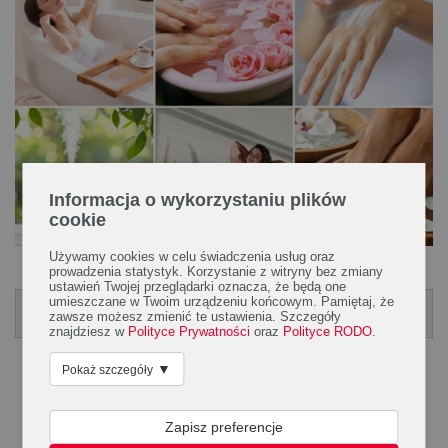
Informacja o wykorzystaniu plików
cookie
Używamy cookies w celu świadczenia usług oraz
.
prowadzenia statystyk. Korzystanie z witryny bez zmiany
ustawień Twojej przeglądarki oznacza, że będą one
Poradnik Moje Pierwsze Przeziębienie
umieszczane w Twoim urządzeniu końcowym. Pamiętaj, że
zawsze możesz zmienić te ustawienia. Szczegóły
POBIERZ PORADNIK
znajdziesz w
Polityce Prywatności
oraz
Polityce RODO
.
▼
Pokaż szczegóły
Zapisz preferencje