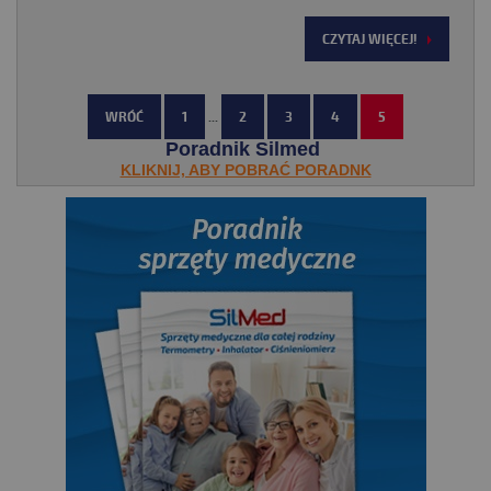
CZYTAJ WIĘCEJ!
WRÓĆ
1
...
2
3
4
5
Poradnik Silmed
KLIKNIJ, ABY POBRAĆ PORADNK