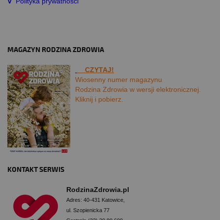
V
Polityka prywatności
MAGAZYN RODZINA ZDROWIA
CZYTAJ!
Wiosenny numer magazynu
Rodzina Zdrowia w wersji elektronicznej.
Kliknij i pobierz.
KONTAKT SERWIS
RodzinaZdrowia.pl
Adres: 40-431 Katowice,
ul. Szopienicka 77