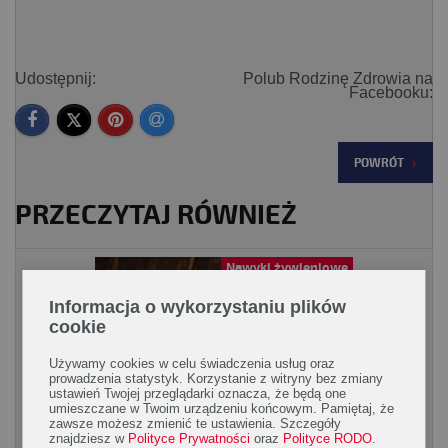
Udostępnij:
Polub Rodzinę Zdrowia na
Facebooku:
POWRÓT
PRZECZYTAJ RÓWNIEŻ
Nawyki żywieniowe
Informacja o wykorzystaniu plików
cookie
Używamy cookies w celu świadczenia usług oraz
prowadzenia statystyk. Korzystanie z witryny bez zmiany
ustawień Twojej przeglądarki oznacza, że będą one
umieszczane w Twoim urządzeniu końcowym. Pamiętaj, że
zawsze możesz zmienić te ustawienia. Szczegóły
znajdziesz w
Polityce Prywatności
oraz
Polityce RODO
.