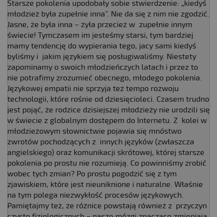
Starsze pokolenia upodobały sobie stwierdzenie: „kiedyś
młodzież była zupełnie inna”. Nie da się z nim nie zgodzić.
Jasne, że była inna – żyła przecież w zupełnie innym
świecie! Tymczasem im jesteśmy starsi, tym bardziej
mamy tendencję do wypierania tego, jacy sami kiedyś
byliśmy i jakim językiem się posługiwaliśmy. Niestety
zapominamy o swoich młodzieńczych latach i przez to
nie potrafimy zrozumieć obecnego, młodego pokolenia.
Językowej empatii nie sprzyja też tempo rozwoju
technologii, które rośnie od dziesięcioleci. Czasem trudno
jest pojąć, że rodzice dzisiejszej młodzieży nie urodzili się
w świecie z globalnym dostępem do Internetu. Z kolei w
młodzieżowym słownictwie pojawia się mnóstwo
zwrotów pochodzących z innych języków (zwłaszcza
angielskiego) oraz komunikacji skrótowej, której starsze
pokolenia po prostu nie rozumieją. Co powinniśmy zrobić
wobec tych zmian? Po prostu pogodzić się z tym
zjawiskiem, które jest nieuniknione i naturalne. Właśnie
na tym polega niezwykłość procesów językowych.
Pamiętajmy też, że różnice powstają również z przyczyn
czysto fizjologicznych – nasze mózgi znacząco zmieniają