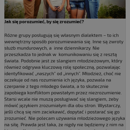
Jak się porozumieć, by się zrozumieć?
Różne grupy posługują się własnym dialektem – to ich
wewnętrzny sposób porozumiewania się. Inne są zwroty
służb mundurowych, a inne dziennikarzy. Nie
przeszkadza to jednak w komunikowaniu się z resztą
świata. Podobnie jest ze slangiem młodzieżowym, który
również odgrywa kluczową rolę społeczną, pozwalając
identyfikować „naszych” od „innych”. Młodzież, choć nie
oczekuje od nas rozumienia ich języka, pozwala na
czerpanie z tego młodego świata, a to skutecznie
zapobiega konfliktom powstałym przez niezrozumienie.
Starsi wcale nie muszą posługiwać się slangiem, żeby
mówić językiem zrozumiałym dla obu stron. Wystarczy,
jeśli chcą się nim zaciekawić, dopytać i postarać się go
zrozumieć. Nie polecam używania młodzieżowego języka
na siłę. Prawda jest taka, że nigdy nie będziemy z nim na