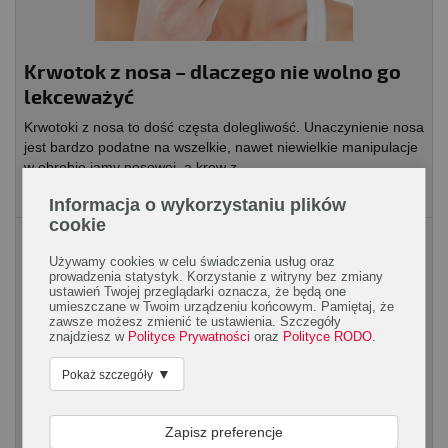
Krwotok z nosa – dlaczego nie wolno go
lekceważyć
Krwotoki z nosa to dość częsta dolegliwość. Unaczynienie nosa
jest bardzo podatne na wszelkie, nawet niewielkie manipulacje
w obrębie jamy nosowej, a krew z...
Informacja o wykorzystaniu plików
cookie
Rodzaje treningów
Używamy cookies w celu świadczenia usług oraz
prowadzenia statystyk. Korzystanie z witryny bez zmiany
ustawień Twojej przeglądarki oznacza, że będą one
umieszczane w Twoim urządzeniu końcowym. Pamiętaj, że
zawsze możesz zmienić te ustawienia. Szczegóły
znajdziesz w
Polityce Prywatności
oraz
Polityce RODO
.
▼
Pokaż szczegóły
Moda na CrossFit – co wyjątkowego jest w
Zapisz preferencje
tym treningu?