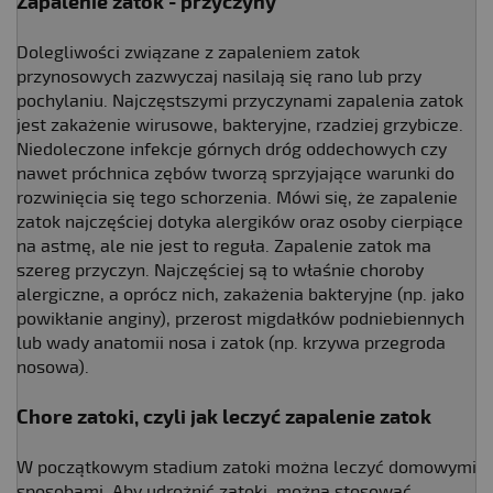
Zapalenie zatok - przyczyny
Dolegliwości związane z zapaleniem zatok
przynosowych zazwyczaj nasilają się rano lub przy
pochylaniu. Najczęstszymi przyczynami zapalenia zatok
jest zakażenie wirusowe, bakteryjne, rzadziej grzybicze.
Niedoleczone infekcje górnych dróg oddechowych czy
nawet próchnica zębów tworzą sprzyjające warunki do
rozwinięcia się tego schorzenia. Mówi się, że zapalenie
zatok najczęściej dotyka alergików oraz osoby cierpiące
na astmę, ale nie jest to reguła. Zapalenie zatok ma
szereg przyczyn. Najczęściej są to właśnie choroby
alergiczne, a oprócz nich, zakażenia bakteryjne (np. jako
powikłanie anginy), przerost migdałków podniebiennych
lub wady anatomii nosa i zatok (np. krzywa przegroda
nosowa).
Chore zatoki, czyli jak leczyć zapalenie zatok
W początkowym stadium zatoki można leczyć domowymi
sposobami. Aby udrożnić zatoki, można stosować