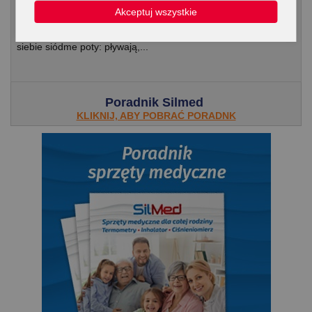
Akceptuj wszystkie
Pierwsza siłownia Crossfit została założona już w 1995 roku, w
kalifornijskim Santa Cruz. Miłośnicy takiego treningu wylewają z
siebie siódme poty: pływają,...
Poradnik Silmed
KLIKNIJ, ABY POBRAĆ PORADNK