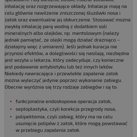
inhalację oraz rozgrzewające okłady. Inhalacje mają na
celu głównie nawilżenie zniszczonej śluzówki nosa i
zatok oraz ewentualne jej obkurczenie. Stosować można
zwykłą inhalację parą wodną z dodatkiem soli
mineralnych albo olejków, np. mentolowym (należy
jednak pamiętać, że olejki mogą działać drażniąco –
działajmy więc z umiarem). Jeśli jednak kuracja nie
przynosi efektów, a dolegliwości się nasilają, niezbędna
jest wizyta u lekarza, który zadecyduje, czy konieczne
jest podawanie antybiotyku lub też innych leków.
Niekiedy nawracające i przewlekłe zapalenie zatok
można wyleczyć jedynie poprzez wykonanie zabiegu.
Obecnie wyróżnia się trzy rodzaje zabiegów i są to:
funkcjonalna endoskopowa operacja zatok,
septoplastyka, czyli korekcja przegrody nosa,
polipektomia, czyli zabieg, który ma na celu
usunięcie polipów z zatok, które mogą powstawać
w przebiegu zapalenia zatok.